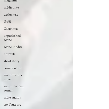
magazine
inédiconte
exclusitale
Noël
Christmas
unpublished
scene
scène inédite
nouvelle
short story
conversation
anatomy of a
novel
anatomie d'un
roman
indie author
vie d'auteure