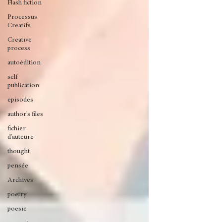
Flash fiction
Processus
Creatifs
Creative
process
autoédition
self
publication
episodes
author's files
fichier
d'auteure
thought
pensée
Archives
poetry
poesie