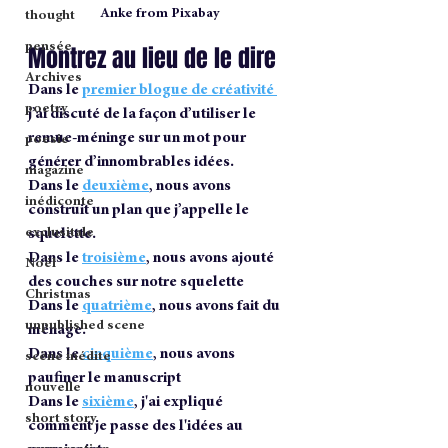
Anke from Pixabay
thought
pensée
Montrez au lieu de le dire
Archives
Dans le 
premier blogue de créativité
poetry
j’ai discuté de la façon d’utiliser le 
remue-méninge sur un mot pour 
poesie
générer d’innombrables idées. 
magazine
Dans le 
deuxième
, nous avons 
inédiconte
construit un plan que j’appelle le 
exclusitale
squelette.
Dans le 
troisième
, nous avons ajouté 
Noël
des couches sur notre squelette
Christmas
Dans le 
quatrième
, nous avons fait du 
unpublished scene
ménage.
Dans le 
cinquième
, nous avons 
scène inédite
paufiner le manuscript
nouvelle
Dans le 
sixième
, j'ai expliqué 
short story
comment je passe des l'idées au 