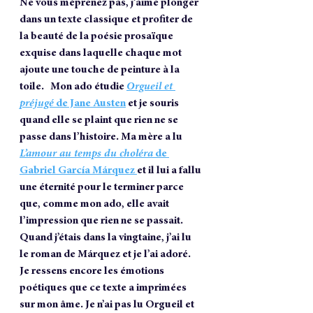
Ne vous méprenez pas, j’aime plonger 
dans un texte classique et profiter de 
la beauté de la poésie prosaïque 
exquise dans laquelle chaque mot 
ajoute une touche de peinture à la 
toile.   Mon ado étudie 
Orgueil et 
préjugé
 de Jane Austen
 et je souris 
quand elle se plaint que rien ne se 
passe dans l’histoire. Ma mère a lu 
L’amour au temps du choléra
 de 
Gabriel García Márquez 
et il lui a fallu 
une éternité pour le terminer parce 
que, comme mon ado, elle avait 
l’impression que rien ne se passait. 
Quand j’étais dans la vingtaine, j’ai lu 
le roman de Márquez et je l’ai adoré. 
Je ressens encore les émotions 
poétiques que ce texte a imprimées 
sur mon âme. Je n’ai pas lu Orgueil et 