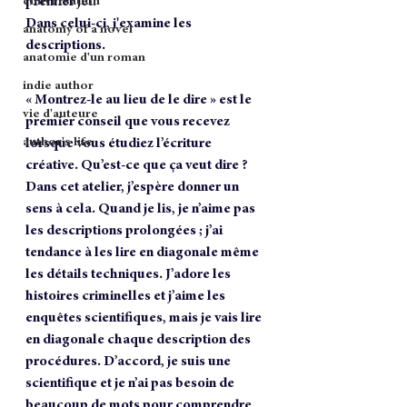
premier jet.
conversation
Dans celui-ci, j'examine les 
anatomy of a novel
descriptions.
anatomie d'un roman
indie author
« Montrez-le au lieu de le dire » est le 
vie d'auteure
premier conseil que vous recevez 
author's life
lorsque vous étudiez l’écriture 
créative. Qu’est-ce que ça veut dire ? 
Dans cet atelier, j’espère donner un 
sens à cela. Quand je lis, je n’aime pas 
les descriptions prolongées ; j’ai 
tendance à les lire en diagonale même 
les détails techniques. J’adore les 
histoires criminelles et j’aime les 
enquêtes scientifiques, mais je vais lire 
en diagonale chaque description des 
procédures. D’accord, je suis une 
scientifique et je n’ai pas besoin de 
beaucoup de mots pour comprendre 