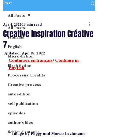
Post
All Posts
Apr 4, 2022
13 min read
All Posts
Creative Inspiration Créative
Francais
7
English
Updated:
Apr 18, 2022
Micro-fiction
Continuez en français
/ 
Continue in 
Flash fiction
English
Processus Creatifs
Creative process
autoédition
self publication
episodes
author's files
fichier d'auteure
Image by Peggy und Marco Lachmann-