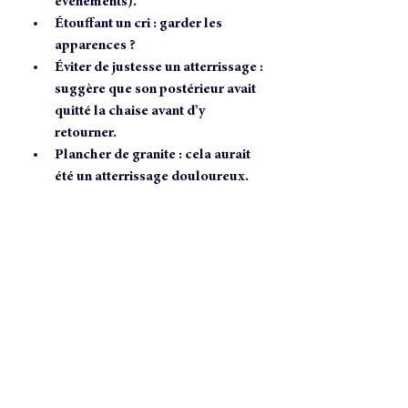
événements). 
Étouffant un cri : garder les 
apparences ? 
Éviter de justesse un atterrissage : 
suggère que son postérieur avait 
quitté la chaise avant d’y 
retourner. 
Plancher de granite : cela aurait 
été un atterrissage douloureux.
Image by user32212 from Pixabay