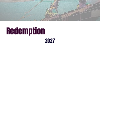
Redemption
2027