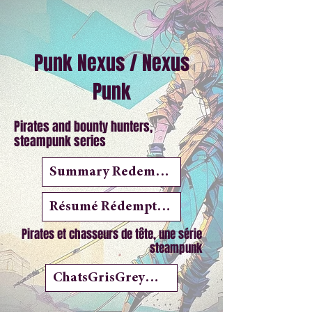
Punk Nexus / Nexus
Punk
Pirates and bounty hunters,
steampunk series
Summary Redemption
Résumé Rédemption
Pirates et chasseurs de tête, une série
steampunk
ChatsGrisGreyCats