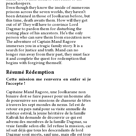
peacekeepers.
Even though they know the inside of numerous
prisons across the seven worlds, they haven’t
been detained in those of Joolkaran before, but
this time, death awaits them. How will they get
out of it? They will have to convince Lord
Dagmar to pardon them for disturbing the
resting place of his ancestors. He’s the only
person who can save them from execution now.
The adventure of Captain Mand Ragore
immerses you in a tragic family story. It is a
search for justice and truth. Mand can no
longer run away from their past, they must face
it and complete the quest for redemption that
begins with forgiving themself.
Résumé Rédemption
Cette mission me renverra en enfer si je
l’accepte !
Capitaine Mand Ragore, une Joolkarane non
binaire doit se faire passer pour un homme afin
de poursuivre ses missions de chasseur de têtes
à travers les sept mondes du nexus. Iel est de
retour en pays natal pour sa visite annuelle du
solstice estival, la jeune héritière de la famille
Kaltrak lui demande de découvrir ce qui est
advenu des membres de la famille Dagmar, sa
vraie famille selon elle. Iel refuse la mission, car
iel sait déjà que tous les descendants de lord
Dagmar sont morts, sauf une, mais elle est trop