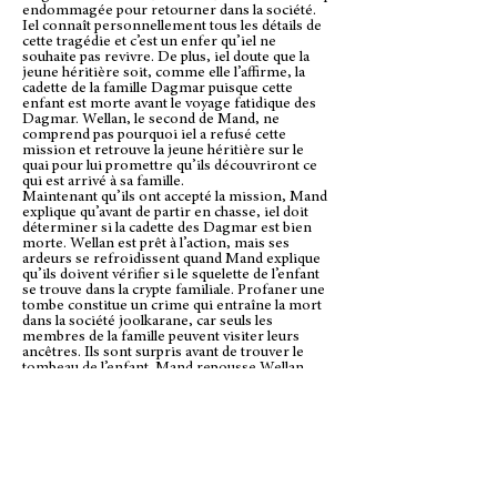
endommagée pour retourner dans la société.
Iel connaît personnellement tous les détails de
cette tragédie et c’est un enfer qu’iel ne
souhaite pas revivre. De plus, iel doute que la
jeune héritière soit, comme elle l’affirme, la
cadette de la famille Dagmar puisque cette
enfant est morte avant le voyage fatidique des
Dagmar. Wellan, le second de Mand, ne
comprend pas pourquoi iel a refusé cette
mission et retrouve la jeune héritière sur le
quai pour lui promettre qu’ils découvriront ce
qui est arrivé à sa famille.
Maintenant qu’ils ont accepté la mission, Mand
explique qu’avant de partir en chasse, iel doit
déterminer si la cadette des Dagmar est bien
morte. Wellan est prêt à l’action, mais ses
ardeurs se refroidissent quand Mand explique
qu’ils doivent vérifier si le squelette de l’enfant
se trouve dans la crypte familiale. Profaner une
tombe constitue un crime qui entraîne la mort
dans la société joolkarane, car seuls les
membres de la famille peuvent visiter leurs
ancêtres. Ils sont surpris avant de trouver le
tombeau de l’enfant. Mand repousse Wellan
entre deux cercueils de marbre pour lui éviter
d’être capturé, puis sort, les mains en l’air, pour
se rendre aux gardes de la paix.
Même si iel connaît l’intérieur de nombreuses
prisons à travers les sept mondes, iel n’a pas
encore été détenu dans celles de Joolkaran,
mais cette fois, c’est la mort qui l’attend.
Comment s’en sortira-t-iel ? Iel devra