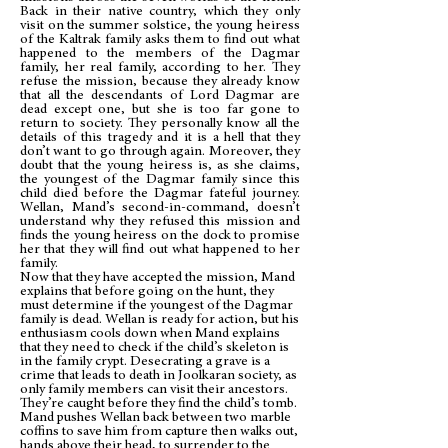
Back in their native country, which they only
visit on the summer solstice, the young heiress
of the Kaltrak family asks them to find out what
happened to the members of the Dagmar
family, her real family, according to her. They
refuse the mission, because they already know
that all the descendants of Lord Dagmar are
dead except one, but she is too far gone to
return to society. They personally know all the
details of this tragedy and it is a hell that they
don’t want to go through again. Moreover, they
doubt that the young heiress is, as she claims,
the youngest of the Dagmar family since this
child died before the Dagmar fateful journey.
Wellan, Mand’s second-in-command, doesn’t
understand why they refused this mission and
finds the young heiress on the dock to promise
her that they will find out what happened to her
family.
Now that they have accepted the mission, Mand
explains that before going on the hunt, they
must determine if the youngest of the Dagmar
family is dead. Wellan is ready for action, but his
enthusiasm cools down when Mand explains
that they need to check if the child’s skeleton is
in the family crypt. Desecrating a grave is a
crime that leads to death in Joolkaran society, as
only family members can visit their ancestors.
They’re caught before they find the child’s tomb.
Mand pushes Wellan back between two marble
coffins to save him from capture then walks out,
hands above their head, to surrender to the