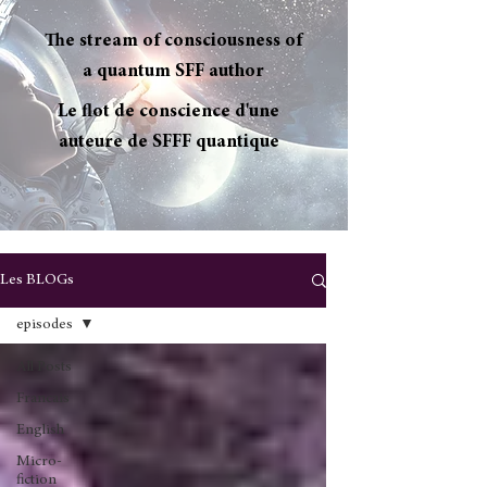
The stream of consciousness of
a quantum SFF author
Le flot de conscience d'une
auteure de SFFF quantique
Les BLOGs
episodes
All Posts
Francais
English
Micro-
fiction