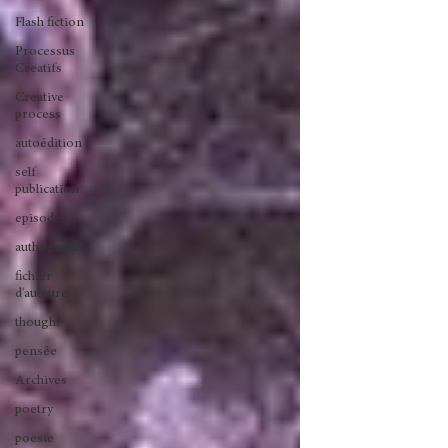
Flash fiction
Processus
Creatifs
Creative
process
autoédition
self
publication
episodes
author's files
fichier
d'auteure
thought
pensée
Archives
poetry
poesie