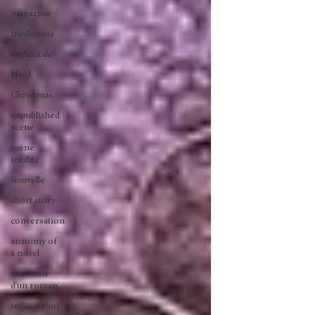
magazine
inédiconte
exclusitale
Noël
Christmas
unpublished
scene
scène
inédite
nouvelle
short story
conversation
anatomy of
a novel
anatomie
d'un roman
indie author