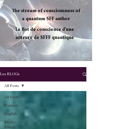
The stream of consciousness of
a quantum SFF author
Le flot de conscience d'une
auteure de SFFF quantique
Les BLOGs
All Posts
All Posts
Francais
English
Micro-
fiction