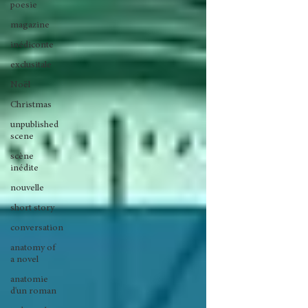
poesie
magazine
inédiconte
exclusitale
Noël
Christmas
unpublished
scene
scène
inédite
nouvelle
short story
conversation
anatomy of
a novel
anatomie
d'un roman