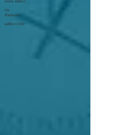
indie author
vie
d'auteure
author's life