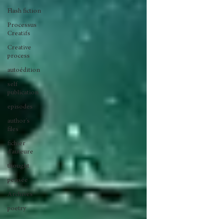
Flash fiction
Processus
Creatifs
Creative
process
autoédition
self
publication
episodes
author's
files
fichier
d'auteure
thought
pensée
Archives
poetry