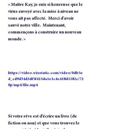
« Maître Kay, je suis si heureuse que le 
virus envoyé avec la mise à niveau ne 
vous ait pas affecté.  Merci d’avoir 
sauvé notre ville.  Maintenant, 
commençons à construire un nouveau 
monde. »
https://video.wixstatic.com/video/0db5e
d_cd9d34d2df5f415da1e1c4e418d1182c/72
0p/mp4/file.mp4
Si votre rêve est d’écrire un livre (de 
fiction ou non) et que vous trouvez le 