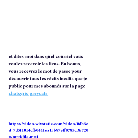
et dites-moi dans quel courriel vous 
voulez recevoir les liens. En bonus, 
vous recevrez le mot de passe pour 
découvrir tous les récits inédits que je 
publie pour mes abonnés sur la page 
chatsgris-greycats 
https://video.wixstatic.com/video/0db5e
d_7d5f1014cfb0441ea13b87eff0785cf8/720
p/mp4/file.mp4