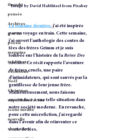
thought
Image by David Hablützel from Pixabay
pensée
Archives
La semaine dernière
, j’ai été inspirée 
par un voyage en train. Cette semaine, 
poetry
j’ai ouvert l’anthologie des contes de 
poesie
fées des frères Grimm et je suis 
magazine
tombée sur l’histoire de la 
Reine Des 
inédiconte
Abeilles
. Ce récit rapporte l’aventure 
de frères cruels, une paire 
exclusitale
d’intimidateurs, qui sont sauvés par la 
Noël
gentillesse de leur jeune frère. 
Christmas
Malheureusement, nous faisons 
encore face à une telle situation dans 
unpublished scene
notre société moderne.  En revanche, 
scène inédite
pour cette microfiction, j’ai regardé 
nouvelle
dans l’avenir afin de réinventer ce 
conte de fées.
short story