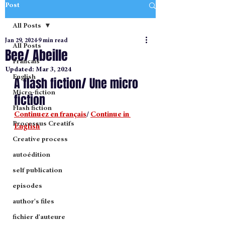
Post
All Posts
Jan 29, 2024
9 min read
All Posts
Bee/ Abeille
Francais
Updated:
Mar 3, 2024
English
A flash fiction/ Une micro 
Micro-fiction
fiction
Flash fiction
Continuez en français
/ 
Continue in 
Processus Creatifs
English
Creative process
autoédition
self publication
episodes
author's files
fichier d'auteure