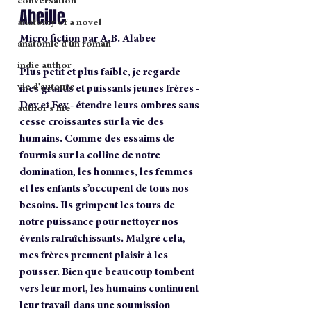
conversation
Abeille
anatomy of a novel
Micro fiction par A.B. Alabee
anatomie d'un roman
indie author
Plus petit et plus faible, je regarde 
vie d'auteure
mes grands et puissants jeunes frères - 
Dey et Fey - étendre leurs ombres sans 
author's life
cesse croissantes sur la vie des 
humains. Comme des essaims de 
fourmis sur la colline de notre 
domination, les hommes, les femmes 
et les enfants s’occupent de tous nos 
besoins. Ils grimpent les tours de 
notre puissance pour nettoyer nos 
évents rafraîchissants. Malgré cela, 
mes frères prennent plaisir à les 
pousser. Bien que beaucoup tombent 
vers leur mort, les humains continuent 
leur travail dans une soumission 