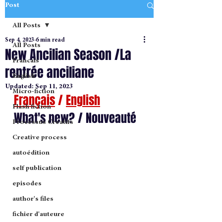
Post
All Posts
Sep 4, 2023
6 min read
All Posts
New Ancilian Season /La
Francais
rentrée anciliane
English
Updated:
Sep 11, 2023
Micro-fiction
Français
 / 
English
Flash fiction
What's new? / Nouveauté
Processus Creatifs
Creative process
autoédition
self publication
episodes
author's files
fichier d'auteure