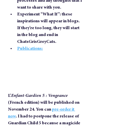
processes and any thoughts that I 
want to share with you.
Experiment “What If”: these 
inspirations will appear in blogs. 
If they’re too long, they will start 
in the blog and end in 
ChatsGrisGreyCats.  
Publications:
L’
Enfant-Gardien 5 : Vengeance
(French edition) will be published on 
November 24. You can 
pre-order it 
now
. I had to postpone the release of 
Guardian Child 5 because a magicide 