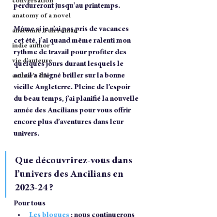
conversation
perdureront jusqu’au printemps.
anatomy of a novel
Même si je n’ai pas pris de vacances 
anatomie d'un roman
cet été, j’ai quand même ralenti mon 
indie author
rythme de travail pour profiter des 
vie d'auteure
quelques jours durant lesquels le 
soleil a daigné briller sur la bonne 
author's life
vieille Angleterre. Pleine de l’espoir 
du beau temps, j’ai planifié la nouvelle 
année des Ancilians pour vous offrir 
encore plus d’aventures dans leur 
univers. 
Que découvrirez-vous dans 
l’univers des Ancilians en 
2023-24 ?
Pour tous
Les blogues
 : nous continuerons 