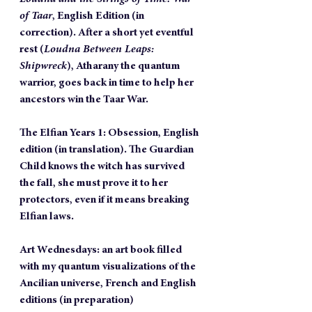
of Taar
, English Edition (in 
correction). After a short yet eventful 
rest (
Loudna Between Leaps: 
Shipwreck
), Atharany the quantum 
warrior, goes back in time to help her 
ancestors win the Taar War.
The Elfian Years 1: Obsession, English 
edition (in translation). The Guardian 
Child knows the witch has survived 
the fall, she must prove it to her 
protectors, even if it means breaking 
Elfian laws.
Art Wednesdays: an art book filled 
with my quantum visualizations of the 
Ancilian universe, French and English 
editions (in preparation)