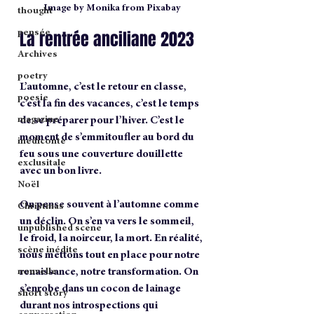
Image by Monika from Pixabay
thought
La rentrée anciliane 2023
pensée
Archives
poetry
L’automne, c’est le retour en classe, 
poesie
c’est la fin des vacances, c’est le temps 
magazine
de se préparer pour l’hiver. C’est le 
moment de s’emmitoufler au bord du 
inédiconte
feu sous une couverture douillette 
exclusitale
avec un bon livre. 
Noël
On pense souvent à l’automne comme 
Christmas
un déclin. On s’en va vers le sommeil, 
unpublished scene
le froid, la noirceur, la mort. En réalité, 
scène inédite
nous mettons tout en place pour notre 
renaissance, notre transformation. On 
nouvelle
s’enrobe dans un cocon de lainage 
short story
durant nos introspections qui 