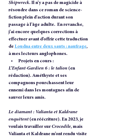
Shipwreck
. Il n’y a pas de magicide à 
résoudre dans ce roman de science-
fiction plein d'action durant son 
passage à l’âge adulte.  En revanche, 
j’ai encore quelques corrections à 
effectuer avant d’offrir cette traduction 
de 
Loudna entre deux sauts : naufrage
, 
à mes lecteurs anglophones.
Projets en cours :
L’Enfant-Gardien 6 : le talion
 (en 
rédaction). Améthyste et ses 
compagnons pourchassent leur 
ennemi dans les montagnes afin de 
sauver leurs amis.
Le diamant : Valianta et Kaldrane 
enquêtent
 (en réécriture). En 2023, je 
voulais travailler sur 
Crocodile
, mais 
Valianta et Kaldrane m’ont rendu visite 