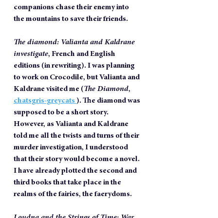
companions chase their enemy into 
the mountains to save their friends.
The diamond: Valianta and Kaldrane 
investigate
, French and English 
editions (in rewriting). I was planning 
to work on Crocodile, but Valianta and 
Kaldrane visited me (
The Diamond
, 
chatsgris-greycats 
). The diamond was 
supposed to be a short story. 
However, as Valianta and Kaldrane 
told me all the twists and turns of their 
murder investigation, I understood 
that their story would become a novel. 
I have already plotted the second and 
third books that take place in the 
realms of the fairies, the faerydoms. 
Loudna and the Strings of Time: War 