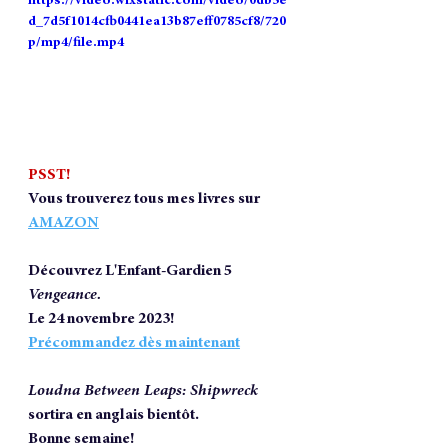
https://video.wixstatic.com/video/0db5e
d_7d5f1014cfb0441ea13b87eff0785cf8/720
p/mp4/file.mp4
PSST!
Vous trouverez tous mes livres sur 
AMAZON
Découvrez L'Enfant-Gardien 5 
Vengeance.
Le 24 novembre 2023! 
Précommandez dès maintenant
Loudna Between Leaps: Shipwreck 
sortira en anglais bientôt.
Bonne semaine!