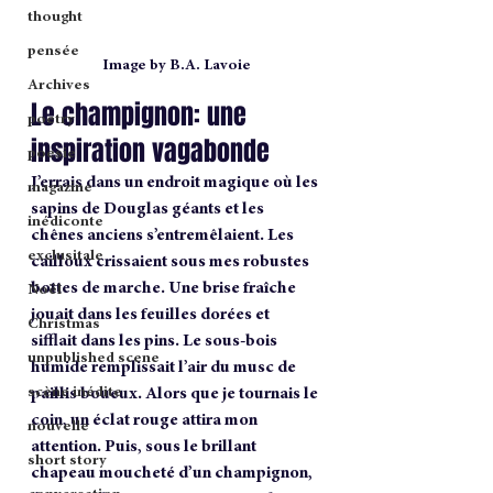
thought
pensée
Image by B.A. Lavoie
Archives
Le champignon: une 
poetry
inspiration vagabonde
poesie
J’errais dans un endroit magique où les 
magazine
sapins de Douglas géants et les 
inédiconte
chênes anciens s’entremêlaient. Les 
exclusitale
cailloux crissaient sous mes robustes 
bottes de marche. Une brise fraîche 
Noël
jouait dans les feuilles dorées et 
Christmas
sifflait dans les pins. Le sous-bois 
unpublished scene
humide remplissait l’air du musc de 
scène inédite
paillis boueux. Alors que je tournais le 
coin, un éclat rouge attira mon 
nouvelle
attention. Puis, sous le brillant 
short story
chapeau moucheté d’un champignon, 