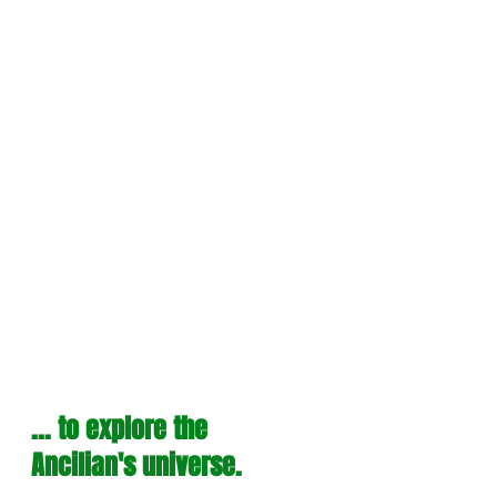
... to explore the 
Ancilian's universe.