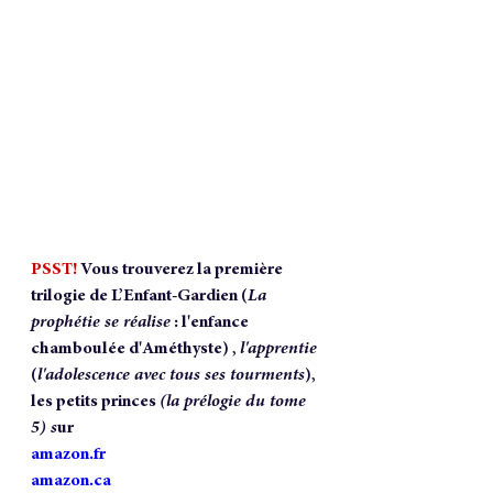
PSST!
Vous trouverez la première 
trilogie de 
L’Enfant-Gardien (
La 
prophétie se réalise
 : 
l'enfance 
chamboulée d'Améthyste
) , 
l'apprentie
(
l'adolescence avec tous ses tourments
), 
les petits princes 
(la prélogie du tome 
5) 
s
ur 
amazon.fr
amazon.ca