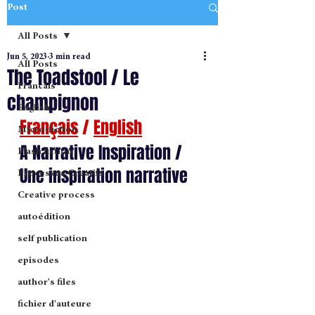
Post
All Posts
Jun 5, 2023
3 min read
All Posts
The Toadstool / Le
Francais
champignon
English
Français
 / 
English
Micro-fiction
A Narrative Inspiration / 
Flash fiction
Une inspiration narrative
Processus Creatifs
Creative process
autoédition
self publication
episodes
author's files
fichier d'auteure