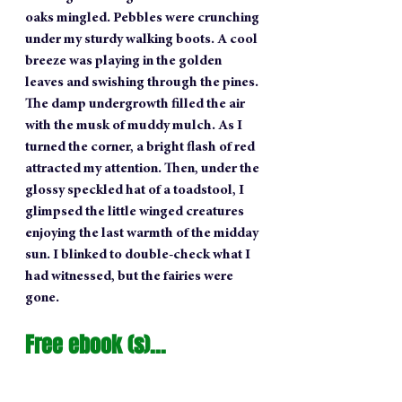
oaks mingled. Pebbles were crunching 
under my sturdy walking boots. A cool 
breeze was playing in the golden 
leaves and swishing through the pines. 
The damp undergrowth filled the air 
with the musk of muddy mulch. As I 
turned the corner, a bright flash of red 
attracted my attention. Then, under the 
glossy speckled hat of a toadstool, I 
glimpsed the little winged creatures 
enjoying the last warmth of the midday 
sun. I blinked to double-check what I 
had witnessed, but the fairies were 
gone.
Free ebook (s)...