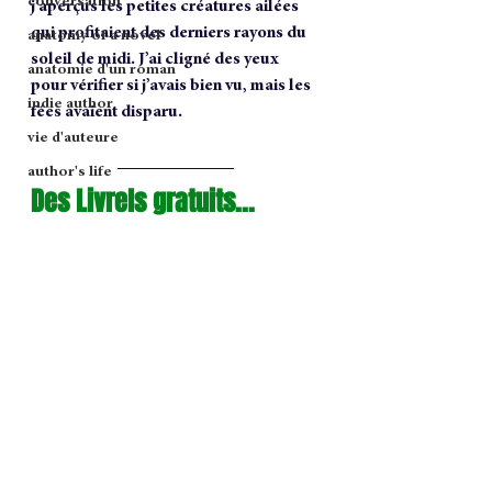
conversation
j’aperçus les petites créatures ailées 
qui profitaient des derniers rayons du 
anatomy of a novel
soleil de midi. J’ai cligné des yeux 
anatomie d'un roman
pour vérifier si j’avais bien vu, mais les 
indie author
fées avaient disparu.
vie d'auteure
author's life
Des Livrels gratuits...