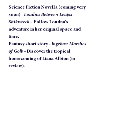
Science Fiction Novella (coming very 
soon) - 
Loudna Between Leaps: 
Shikwreck
 - 
 Follow Loudna's 
adventure in her original space and 
time.
Fantasy short story - 
Ingebas: Marshes 
of Golb
 - Discover the tropical 
homecoming of
 Liana Albion (in 
review).
Anthology  - 
Ancilian's Stories volume 
1 - 
Disappear in the past, present and 
future of the Ancilian's universe.
- 
Click here
-