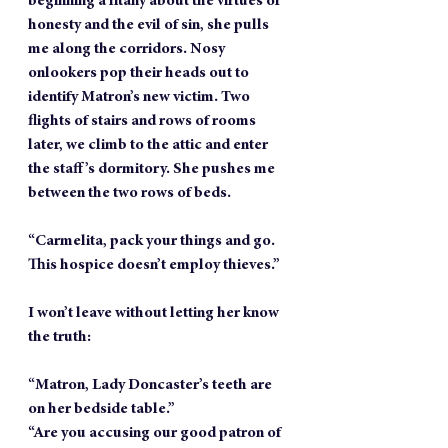
beginning a litany about the virtues of 
honesty and the evil of sin, she pulls 
me along the corridors. Nosy 
onlookers pop their heads out to 
identify Matron’s new victim. Two 
flights of stairs and rows of rooms 
later, we climb to the attic and enter 
the staff’s dormitory. She pushes me 
between the two rows of beds.
“Carmelita, pack your things and go. 
This hospice doesn’t employ thieves.”
I won’t leave without letting her know 
the truth:
“Matron, Lady Doncaster’s teeth are 
on her bedside table.”
“Are you accusing our good patron of 