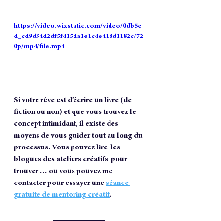
https://video.wixstatic.com/video/0db5e
d_cd9d34d2df5f415da1e1c4e418d1182c/72
0p/mp4/file.mp4
Si votre rêve est d’écrire un livre (de 
fiction ou non) et que vous trouvez le 
concept intimidant, il existe des 
moyens de vous guider tout au long du 
processus. Vous pouvez lire  les 
blogues des ateliers créatifs  pour 
trouver … ou vous pouvez me 
contacter pour essayer une 
séance 
gratuite de mentoring créatif
.