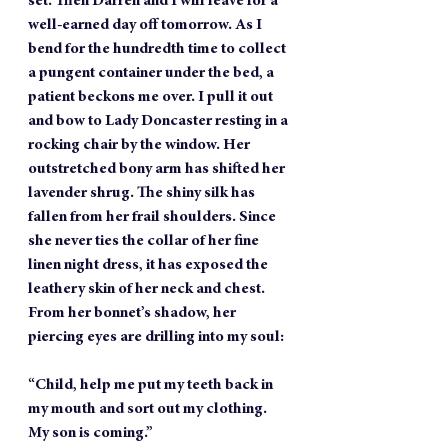
set. Then Darren and I will leave for a 
well-earned day off tomorrow. As I 
bend for the hundredth time to collect 
a pungent container under the bed, a 
patient beckons me over. I pull it out 
and bow to Lady Doncaster resting in a 
rocking chair by the window. Her 
outstretched bony arm has shifted her 
lavender shrug. The shiny silk has 
fallen from her frail shoulders. Since 
she never ties the collar of her fine 
linen night dress, it has exposed the 
leathery skin of her neck and chest. 
From her bonnet’s shadow, her 
piercing eyes are drilling into my soul:
“Child, help me put my teeth back in 
my mouth and sort out my clothing. 
My son is coming.”