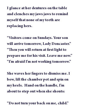
I glance at her dentures on the table 
and clenches my jaws jaws to remind 
myself that none of my teeth are 
replacing hers.
“Visitors come on Sundays. Your son 
will arrive tomorrow, Lady Doncaster.”
“Then you will return at first light to 
prepare me for his visit. Leave me now.”
“I’m afraid I’m not working tomorrow.”
She waves her fingers to dismiss me. I 
bow, lift the chamber pot and spin on 
my heels.  Hand on the handle, I’m 
about to step out when she shouts:
“Do not turn your back on me, child.”