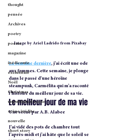
thought
pensée
Archives
poetry
Image by Ariel Ladrido from Pixabay
poesie
magazine
La semaine dernière
, j’ai écrit une ode 
inédiconte
aux femmes. Cette semaine, je plonge 
exclusitale
dans le passé d’une héroïne 
Noël
steampunk, Carmélita qui m’a raconté 
Christmas
l’histoire du meilleur jour de sa vie.
Le meilleur jour de ma vie
unpublished scene
scène inédite
Une scène par A.B. Alabee
nouvelle
J’ai vidé des pots de chambre tout 
short story
l’après-midi et j’ai hâte que le soleil se 