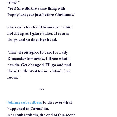
lying?”
“Yes! She did the same thing with 
Poppy last year just before Christmas.”
She raises her hand to smack me but 
hold it up as I glare at her. Her arm 
drops and so does her head.
“Fine, if you agree to care for Lady 
Doncaster tomorrow, I’ll see what I 
can do. Get changed, I’ll go and find 
those teeth. Wait for me outside her 
room.”
***
Join my subscribers
 to discover what 
happened to Carmelita.
Dear subscribers, the end of this scene 