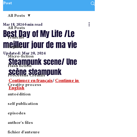
Post
All Posts
Mar 18, 2024
6 min read
All Posts
Best Day of My Life /Le
Francais
meilleur jour de ma vie
English
Updated:
Mar 20, 2024
Micro-fiction
Steampunk scene/ Une 
Flash fiction
scène steampunk
Processus Creatifs
Continuez en français
/ 
Continue in 
Creative process
English
autoédition
self publication
episodes
author's files
fichier d'auteure