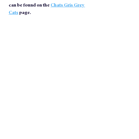
can be found on the 
Chats Gris Grey 
Cats
 page.
https://video.wixstatic.com/video/0db5e
d_cd9d34d2df5f415da1e1c4e418d1182c/72
0p/mp4/file.mp4
If you want to write a book (nonfiction 
or novel) and you find the concept 
daunting, there are ways to guide you 
throughout the process. My creative 
workshops  will give you some tricks 
… or you can reach out to me to try a 
free session of creative mentoring
. 