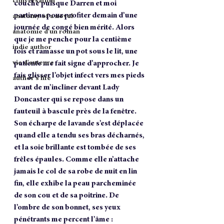
conversation
couche puisque Darren et moi 
partirons pour profiter demain d’une 
anatomy of a novel
journée de congé bien mérité. Alors 
anatomie d'un roman
que je me penche pour la centième 
indie author
fois et ramasse un pot sous le lit, une 
patiente me fait signe d’approcher. Je 
vie d'auteure
fais glisser l’objet infect vers mes pieds 
author's life
avant de m’incliner devant Lady 
Doncaster qui se repose dans un 
fauteuil à bascule près de la fenêtre. 
Son écharpe de lavande s’est déplacée 
quand elle a tendu ses bras décharnés, 
et la soie brillante est tombée de ses 
frêles épaules. Comme elle n’attache 
jamais le col de sa robe de nuit en lin 
fin, elle exhibe la peau parcheminée 
de son cou et de sa poitrine. De 
l’ombre de son bonnet, ses yeux 
pénétrants me percent l’âme :