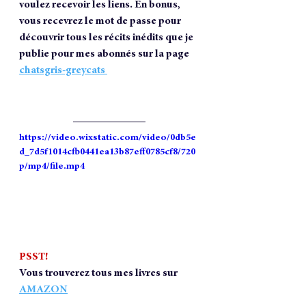
voulez recevoir les liens. En bonus, 
vous recevrez le mot de passe pour 
découvrir tous les récits inédits que je 
publie pour mes abonnés sur la page 
chatsgris-greycats 
https://video.wixstatic.com/video/0db5e
d_7d5f1014cfb0441ea13b87eff0785cf8/720
p/mp4/file.mp4
PSST!
Vous trouverez tous mes livres sur 
AMAZON