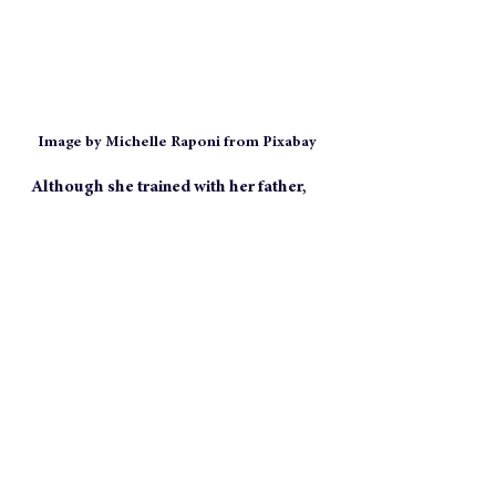
Image by Michelle Raponi from Pixabay
Although she trained with her father, 
she never expected to become the 
Guardian. Akali wanted only one thing: 
to be the Guardian. Liana didn’t care. 
However, when her father appointed 
her as his replacement, she accepted 
her duties without hesitation and 
fulfils them with passion and 
dedication. 