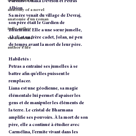
conversation
Parents 
: Onaka Devrion et Petras 
Albion
anatomy of a novel
Sa mère venait du village de Devraj, 
anatomie d'un roman
son père était le Gardien de 
indie author
Bharmana. Elle a une sœur jumelle, 
Akali et un frère cadet, Jolan, né peu 
vie d'auteure
de temps avant la mort de leur père.
author's life
Habiletés :
Petras a entraîné ses jumelles à se 
battre afin qu’elles puissent le 
remplacer. 
Liana est une géodienne, sa magie 
élémentale lui permet d’apaiser les 
gens et de manipuler les éléments de 
la terre. Le cristal de Bharmana 
amplifie ses pouvoirs. À la mort de son 
père, elle a continué à étudier avec 
Carmélina, l’ermite vivant dans les 