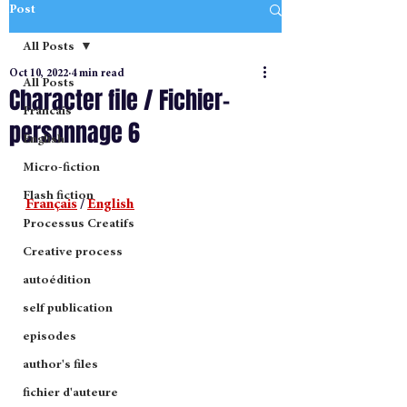
Post
All Posts
Oct 10, 2022
4 min read
All Posts
Character file / Fichier-
Francais
personnage 6
English
Micro-fiction
Flash fiction
Français
 / 
English
Processus Creatifs
Creative process
autoédition
self publication
episodes
author's files
fichier d'auteure