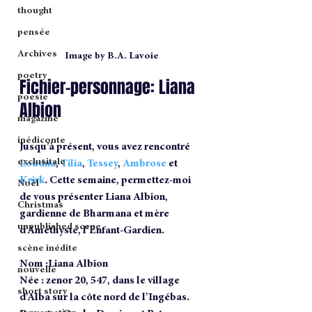
thought
pensée
Archives
Image by B.A. Lavoie
poetry
Fichier-personnage: Liana 
poesie
Albion
magazine
inédiconte
Jusqu’à présent, vous avez rencontré 
exclusitale
Loudna
, 
Tilia
, 
Tessey
, 
Ambrose
 et 
Krirk
. Cette semaine, permettez-moi 
Noël
de vous présenter Liana Albion, 
Christmas
gardienne de Bharmana et mère 
unpublished scene
d’Améthyste, l’Enfant-Gardien. 
scène inédite
Nom 
:Liana Albion
nouvelle
Née 
: zenor 20, 547, dans le village 
short story
d’Alba sur la côte nord de l’Ingébas.