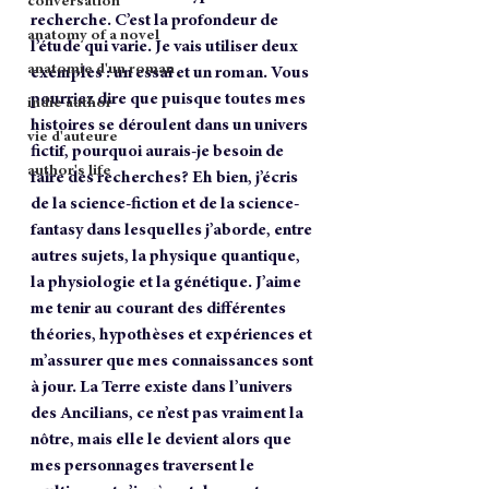
conversation
recherche. C’est la profondeur de 
anatomy of a novel
l’étude qui varie. Je vais utiliser deux 
anatomie d'un roman
exemples : un essai et un roman. Vous 
pourriez dire que puisque toutes mes 
indie author
histoires se déroulent dans un univers 
vie d'auteure
fictif, pourquoi aurais-je besoin de 
author's life
faire des recherches? Eh bien, j’écris 
de la science-fiction et de la science-
fantasy dans lesquelles j’aborde, entre 
autres sujets, la physique quantique, 
la physiologie et la génétique. J’aime 
me tenir au courant des différentes 
théories, hypothèses et expériences et 
m’assurer que mes connaissances sont 
à jour. La Terre existe dans l’univers 
des Ancilians, ce n’est pas vraiment la 
nôtre, mais elle le devient alors que 
mes personnages traversent le 