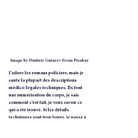
Image by Dmitriy Gutarev From Pixabay
J’adore les romans policiers, mais je 
saute la plupart des descriptions 
médico-légales techniques. Ils font 
une numérisation du corps, je sais 
comment c’est fait, je veux savoir ce 
qui a été trouvé. Si les détails 
techniques sont trop longs, je passe à 
la partie intéressante de l’histoire : les 
indices ! Si les détails techniques sont 