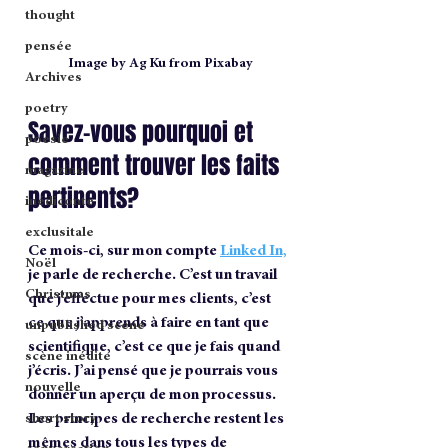
thought
pensée
Image by Ag Ku from Pixabay
Archives
poetry
Savez-vous pourquoi et 
poesie
comment trouver les faits 
magazine
pertinents? 
inédiconte
exclusitale
Ce mois-ci, sur mon compte 
Linked In,
Noël
je parle de recherche. C’est un travail 
Christmas
que j’effectue pour mes clients, c’est 
ce que j’apprends à faire en tant que 
unpublished scene
scientifique, c’est ce que je fais quand 
scène inédite
j’écris. J’ai pensé que je pourrais vous 
nouvelle
donner un aperçu de mon processus. 
Les principes de recherche restent les 
short story
mêmes dans tous les types de 