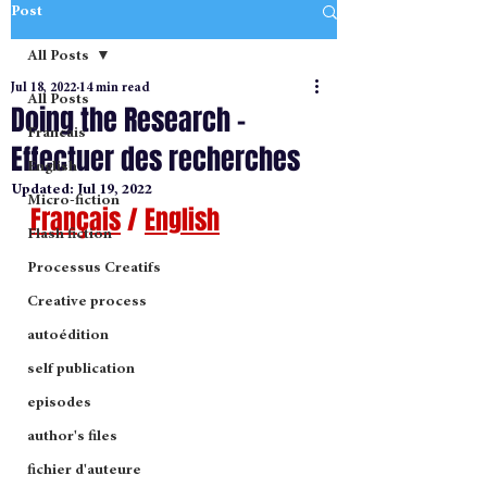
Post
All Posts
Jul 18, 2022
14 min read
All Posts
Doing the Research -
Francais
Effectuer des recherches
English
Updated:
Jul 19, 2022
Micro-fiction
Français
 / 
English
Flash fiction
Processus Creatifs
Creative process
autoédition
self publication
episodes
author's files
fichier d'auteure