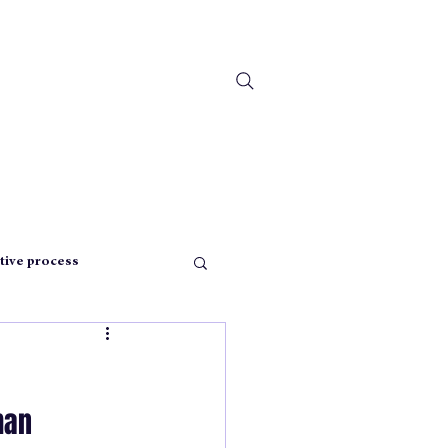
tive process
pensée
man 
istmas