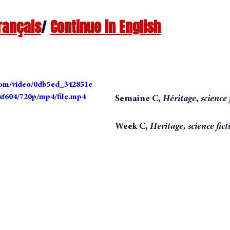
rançais
/ 
Continue in English
dite
nouvelle
short story
conversation
anatomy 
uthor
vie d'auteure
.com/video/0db5ed_342851e
f604/720p/mp4/file.mp4
Semaine C, 
Héritage
, 
science 
Week C, 
Heritage, science fict