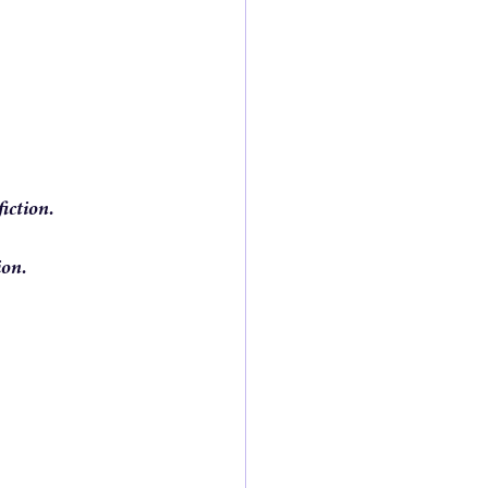
of a novel
fiction.
ion.