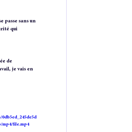
se passe sans un 
rité qui 
dée de 
ail, je vais en 
deo/0db5ed_245de5d
p/mp4/file.mp4