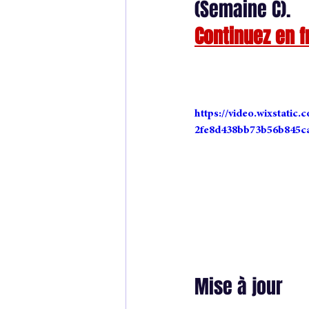
(Semaine C).
Continuez en f
unpublished scene
scène iné
anatomie d'un roman
indie a
https://video.wixstatic
2fe8d438bb73b56b845ca
Mise à jour