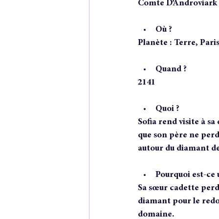
Comte D’Androviark
Où ?
Planète : Terre, Pari
Quand ?
2141
Quoi ?
Sofia rend visite à sa
que son père ne perde
autour du diamant de
Pourquoi est-ce 
Sa sœur cadette perdr
diamant pour le redon
domaine.