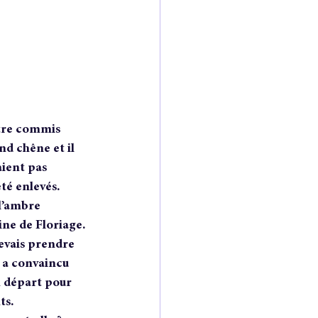
être commis 
nd chêne et il 
aient pas 
té enlevés. 
l’ambre 
ine de Floriage.
evais prendre 
 a convaincu 
n départ pour 
ts.