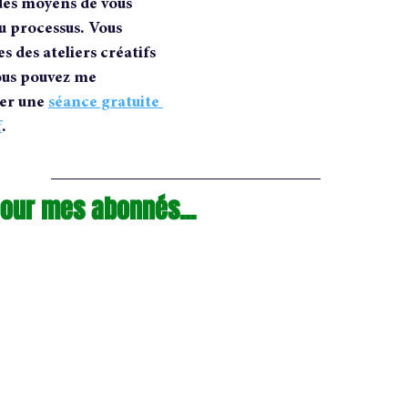
 des moyens de vous 
u processus. Vous 
s des ateliers créatifs  
ous pouvez me 
er une 
séance gratuite 
f
.
our mes abonnés...