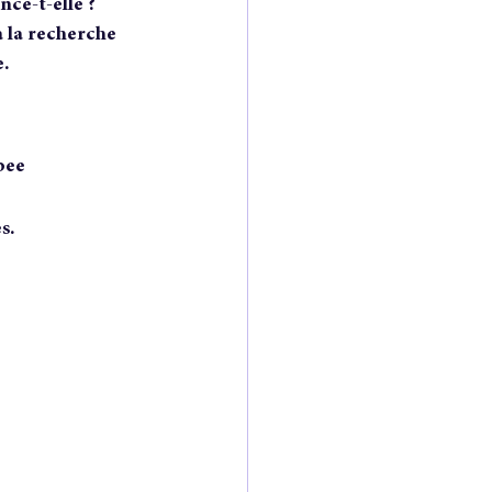
ce-t-elle ?
à la recherche 
e.
bee
s.