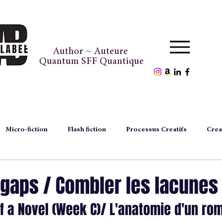
Author ~ Auteure
Quantum SFF Quantique
Micro-fiction
Flash fiction
Processus Creatifs
Crea
episodes
author's files
fichier d'auteure
thought
e gaps / Combler les lacunes
f a Novel (Week C)/ L'anatomie d'un ro
magazine
inédiconte
exclusitale
Noël
Chr