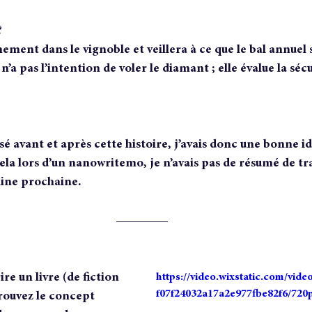
?
ement dans le vignoble et veillera à ce que le bal annuel 
’a pas l’intention de voler le diamant ; elle évalue la sécu
assé avant et après cette histoire, j’avais donc une bonne i
t cela lors d’un nanowritemo, je n’avais pas de résumé de trav
aine prochaine.
ire un livre (de fiction 
https://video.wixstatic.com/vi
f07f24032a17a2e977fbe82f6/720
rouvez le concept 