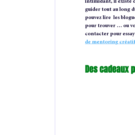
intimidant, il existe
guider tout au long d
pouvez lire  les blogue
pour trouver … ou v
contacter pour essay
de mentoring créati
Des cadeaux p