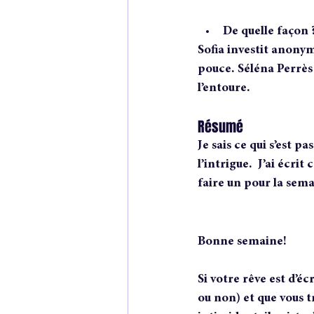
De quelle façon 
Sofia investit anonym
pouce. Séléna Perrès n
l’entoure.
Résumé
Je sais ce qui s’est p
l’intrigue.  J’ai écri
faire un pour la sem
Bonne semaine!
Si votre rêve est d’écr
ou non) et que vous t