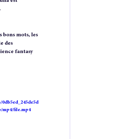
dna est 
.
s bons mots, les 
e des 
ience fantasy 
deo/0db5ed_245de5d
p/mp4/file.mp4