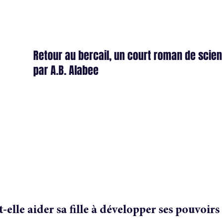
Retour au bercail, un court roman de scie
par A.B. Alabee
-elle aider sa fille à développer ses pouvoir