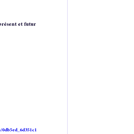
présent et futur 
deo/0db5ed_6d351c1