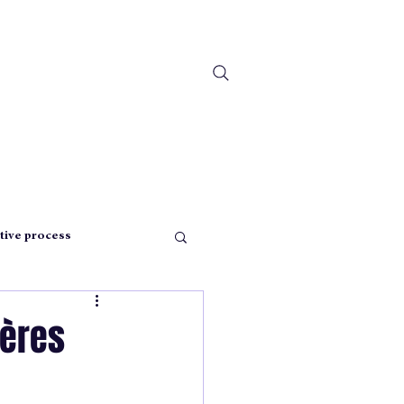
tive process
pensée
ières
istmas