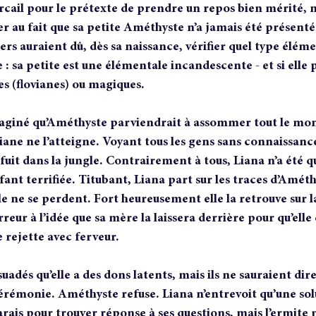
cail pour le prétexte de prendre un repos bien mérité, m
 au fait que sa petite Améthyste n’a jamais été présentée
ers auraient dû, dès sa naissance, vérifier quel type éléme
 : sa petite est une élémentale incandescente - et si elle 
s (flovianes) ou magiques.
maginé qu’Améthyste parviendrait à assommer tout le mo
ane ne l’atteigne. Voyant tous les gens sans connaissance,
enfuit dans la jungle. Contrairement à tous, Liana n’a été q
fant terrifiée. Titubant, Liana part sur les traces d’Améth
le ne se perdent. Fort heureusement elle la retrouve sur la
rreur à l’idée que sa mère la laissera derrière pour qu’elle
 rejette avec ferveur.
adés qu’elle a des dons latents, mais ils ne sauraient dire l
rémonie. Améthyste refuse. Liana n’entrevoit qu’une solut
rais pour trouver réponse à ses questions, mais l’ermite 