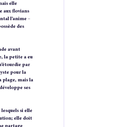
ais elle 
 aux flovians 
ntal l’anime – 
possède des 
nde avant 
 la petite a eu 
u’étourdie par 
yste pour la 
 plage, mais la 
 développe ses 
esquels si elle 
ion; elle doit 
ne partage 