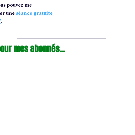
ous pouvez me 
er une 
séance gratuite 
f
.
our mes abonnés...