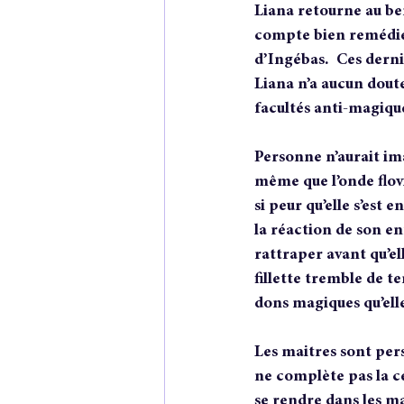
Liana retourne au ber
compte bien remédier
d’Ingébas.  Ces derni
Liana n’a aucun doute
facultés anti-magique
Personne n’aurait i
même que l’onde flovi
si peur qu’elle s’est 
la réaction de son en
rattraper avant qu’el
fillette tremble de te
dons magiques qu’elle
Les maitres sont persu
ne complète pas la cé
se rendre dans les ma