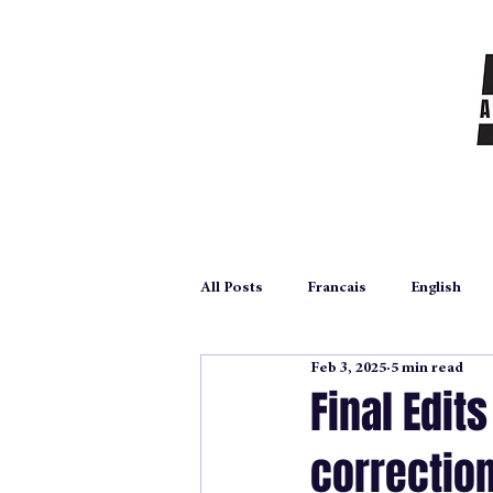
All Posts
Francais
English
Feb 3, 2025
5 min read
autoédition
self publication
Final Edit
correction
Archives
poetry
poesie