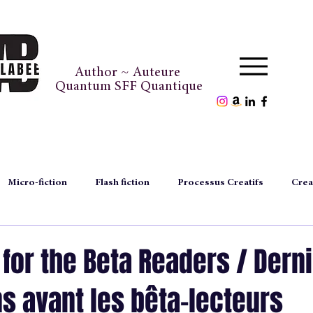
Author ~ Auteure
Quantum SFF Quantique
Micro-fiction
Flash fiction
Processus Creatifs
Crea
episodes
author's files
fichier d'auteure
thought
s for the Beta Readers / Dern
s avant les bêta-lecteurs
magazine
inédiconte
exclusitale
Noël
Chr