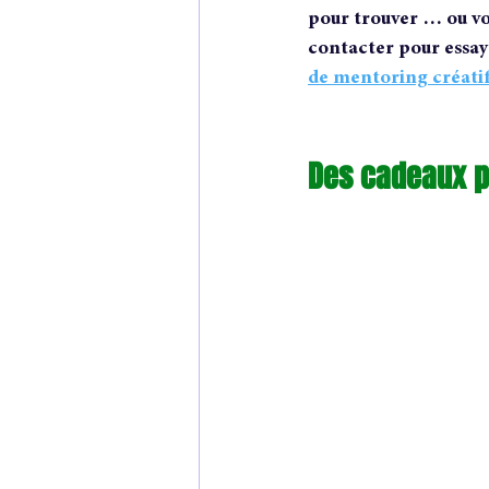
pour trouver … ou v
contacter pour essay
de mentoring créati
Des cadeaux p