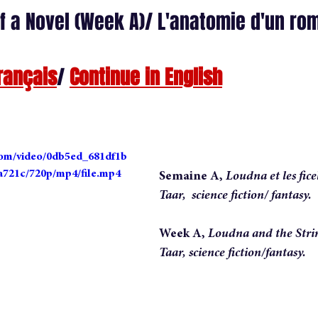
f a Novel (Week A)/ L'anatomie d'un ro
dite
nouvelle
short story
conversation
anatomy 
rançais
/ 
Continue in English
uthor
vie d'auteure
.com/video/0db5ed_681df1b
721c/720p/mp4/file.mp4
Semaine A, 
Loudna et les fice
Taar, 
science fiction/ fantasy.
Week A, 
Loudna and the Strin
Taar, science fiction/fantasy.