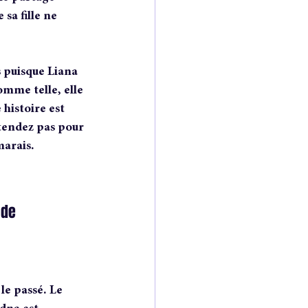
sa fille ne 
s puisque Liana 
mme telle, elle 
histoire est 
ttendez pas pour 
marais.
 de 
le passé. Le 