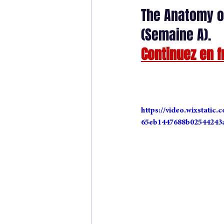
The Anatomy o
unpublished scene
scène iné
(Semaine A).
Continuez en f
anatomie d'un roman
indie a
https://video.wixstatic
65eb1447688b02544243a