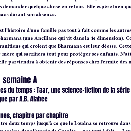
s demander quelque chose en retour.  Elle espère bien que 
haos durant son absence.
st l’histoire d’une famille pas tout à fait comme les autre
Bharmana (une Anciliane qui vit dans la 4e dimension). Co
ranitiens qui croient que Bharmana est leur déesse. Cette 
e mère qui sacrifiera tout pour protéger ses enfants. N’a
le parviendra à obtenir des réponses chez l’ermite des 
a semaine A 
les du temps : Taar, une science-fiction de la série
ue par A.B. Alabee
nes, chapitre par chapitre
ntre deux temps jusqu’à ce que le Loudna se retrouve dans 