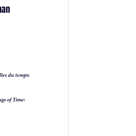
man 
of a novel
lles du temps: 
gs of Time: 