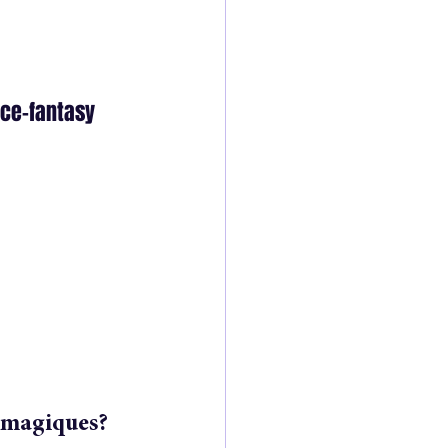
nce-fantasy 
s magiques?