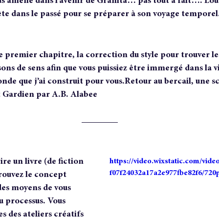
s amène dans l’avenir de Granita… pas tout à fait…. Lou
te dans le passé pour se préparer à son voyage temporel
 le premier chapitre, la correction du style pour trouver le
ns de sens afin que vous puissiez être immergé dans la vi
de que j’ai construit pour vous.Retour au bercail, une sc
nt Gardien par A.B. Alabee
ire un livre (de fiction 
https://video.wixstatic.com/vi
f07f24032a17a2e977fbe82f6/720
rouvez le concept 
 des moyens de vous 
u processus. Vous 
s des ateliers créatifs  