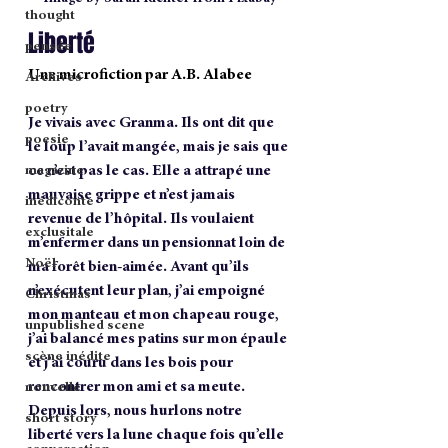
thought
Liberté
pensée
Une microfiction par A.B. Alabee
Archives
poetry
Je vivais avec Granma. Ils ont dit que 
poesie
le loup l’avait mangée, mais je sais que 
ce n’est pas le cas. Elle a attrapé une 
magazine
mauvaise grippe et n’est jamais 
inédiconte
revenue de l’hôpital. Ils voulaient 
exclusitale
m’enfermer dans un pensionnat loin de 
Noël
ma forêt bien-aimée. Avant qu’ils 
n’exécutent leur plan, j’ai empoigné 
Christmas
mon manteau et mon chapeau rouge, 
unpublished scene
j’ai balancé mes patins sur mon épaule 
scène inédite
et j’ai couru dans les bois pour 
rencontrer mon ami et sa meute. 
nouvelle
Depuis lors, nous hurlons notre 
short story
liberté vers la lune chaque fois qu’elle 