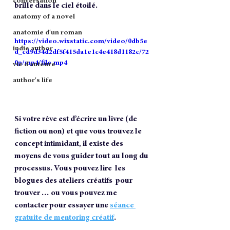
conversation
brille dans le ciel étoilé.
anatomy of a novel
anatomie d'un roman
https://video.wixstatic.com/video/0db5e
indie author
d_cd9d34d2df5f415da1e1c4e418d1182c/72
0p/mp4/file.mp4
vie d'auteure
author's life
Si votre rêve est d’écrire un livre (de 
fiction ou non) et que vous trouvez le 
concept intimidant, il existe des 
moyens de vous guider tout au long du 
processus. Vous pouvez lire  les 
blogues des ateliers créatifs  pour 
trouver … ou vous pouvez me 
contacter pour essayer une 
séance 
gratuite de mentoring créatif
.