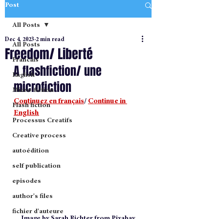
Post
All Posts
Dec 4, 2023
2 min read
All Posts
Freedom/ Liberté
Francais
A flashfiction/ une 
English
microfiction
Micro-fiction
Continuez en français
/ 
Continue in 
Flash fiction
English
Processus Creatifs
Creative process
autoédition
self publication
episodes
author's files
fichier d'auteure
Image by Sarah Richter from Pixabay