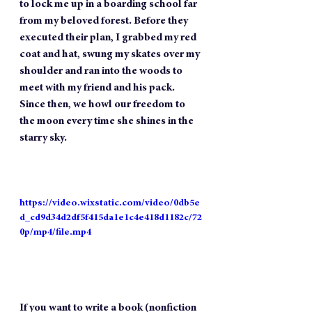
to lock me up in a boarding school far 
from my beloved forest. Before they 
executed their plan, I grabbed my red 
coat and hat, swung my skates over my 
shoulder and ran into the woods to 
meet with my friend and his pack. 
Since then, we howl our freedom to 
the moon every time she shines in the 
starry sky.
https://video.wixstatic.com/video/0db5e
d_cd9d34d2df5f415da1e1c4e418d1182c/72
0p/mp4/file.mp4
If you want to write a book (nonfiction 