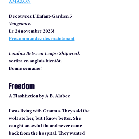
AMAZON
Découvrez L'Enfant-Gardien 5 
Vengeance.
Le 24 novembre 2023! 
Précommandez dès maintenant
Loudna Between Leaps: Shipwreck 
sortira en anglais bientôt.
Bonne semaine!
Freedom
A Flashfiction by A.B
.
 Alabee
I was living with Granma. They said the 
wolf ate her, but I know better. She 
caught an awful flu and never came 
back from the hospital. They wanted 