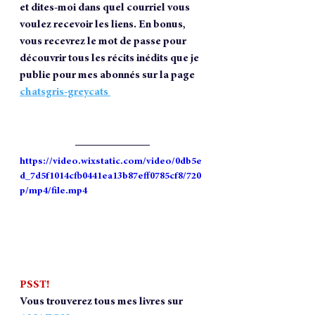
et dites-moi dans quel courriel vous 
voulez recevoir les liens. En bonus, 
vous recevrez le mot de passe pour 
découvrir tous les récits inédits que je 
publie pour mes abonnés sur la page 
chatsgris-greycats 
https://video.wixstatic.com/video/0db5e
d_7d5f1014cfb0441ea13b87eff0785cf8/720
p/mp4/file.mp4
PSST!
Vous trouverez tous mes livres sur 