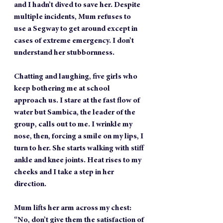
and I hadn’t dived to save her. Despite 
multiple incidents, Mum refuses to 
use a Segway to get around except in 
cases of extreme emergency. I don’t 
understand her stubbornness.
Chatting and laughing, five girls who 
keep bothering me at school 
approach us. I stare at the fast flow of 
water but Sambica, the leader of the 
group, calls out to me. I wrinkle my 
nose, then, forcing a smile on my lips, I 
turn to her. She starts walking with stiff 
ankle and knee joints. Heat rises to my 
cheeks and I take a step in her 
direction. 
Mum lifts her arm across my chest:
“No, don’t give them the satisfaction of 