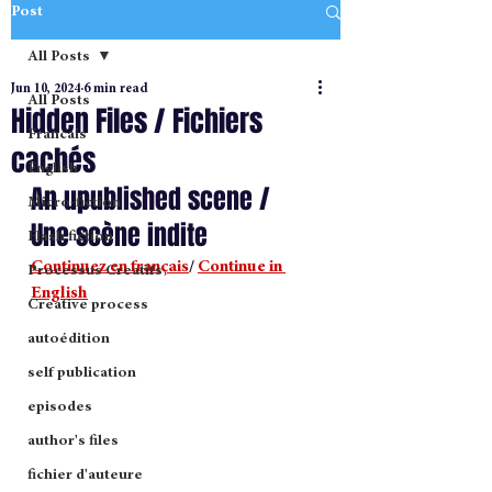
Post
All Posts
Jun 10, 2024
6 min read
All Posts
Hidden Files / Fichiers
Francais
cachés
English
An upublished scene / 
Micro-fiction
Une scène indite
Flash fiction
Continuez en français
/ 
Continue in 
Processus Creatifs
English
Creative process
autoédition
self publication
episodes
author's files
fichier d'auteure