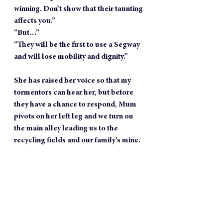
winning. Don’t show that their taunting 
affects you.”
“But…”
“They will be the first to use a Segway 
and will lose mobility and dignity.”
She has raised her voice so that my 
tormentors can hear her, but before 
they have a chance to respond, Mum 
pivots on her left leg and we turn on 
the main alley leading us to the 
recycling fields and our family’s mine.
https://video.wixstatic.com/video/0db5e
d_cd9d34d2df5f415da1e1c4e418d1182c/72
0p/mp4/file.mp4