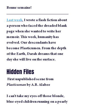
Bonne semaine!
Last week
, I wrote a flash fiction about 
a person who faced the dreaded blank 
page when she wanted to write her 
memoir. This week, humanity has 
evolved. Our descendants have 
become Plasticumen. From the depth 
of the Earth, Darah dreams that one 
day she will live on the surface.
Hidden Files
 First unpublished scene from 
Plasticuman
 by A.B. Alabee
I can’t take my eyes off those blonde, 
blue-eyed children running on a pearly 