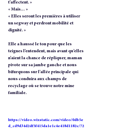
t’affectent. »
« Mais… »
« Elles seront les premières à utiliser 
un segway et perdront mobilité et 
dignité. »
Elle a haussé le ton pour que les 
teignes l’entendent, mais avant qu’elles 
n’aient la chance de répliquer, maman 
pivote sur sa jambe gauche et nous 
bifurquons sur l’allée principale qui 
nous conduira aux champs de 
recyclage où se trouve notre mine 
familiale.
https://video.wixstatic.com/video/0db5e
d_cd9d34d2df5f415da1e1c4e418d1182c/72