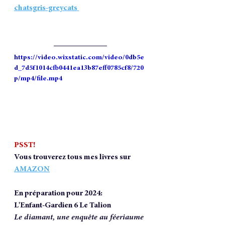
chatsgris-greycats 
https://video.wixstatic.com/video/0db5e
d_7d5f1014cfb0441ea13b87eff0785cf8/720
p/mp4/file.mp4
PSST!
Vous trouverez tous mes livres sur 
AMAZON
En préparation pour 2024:
L'Enfant-Gardien 6 Le Talion
Le diamant, une enquête au féeriaume