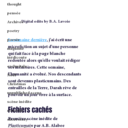
thought
pensée
Digital edits by B.A. Lavoie
Archives
poetry
La semaine dernière
, j’ai écrit une 
poesie
microfiction au sujet d’une personne 
magazine
qui fait face à la page blanche 
inédiconte
redoutée alors qu’elle voulait rédiger 
exclusitale
ses mémoires. Cette semaine, 
l’humanité a évolué. Nos descendants 
Noël
sont devenus plasticumains. Des 
Christmas
entrailles de la Terre, Darah rêve de 
unpublished scene
pouvoir un jour vivre à la surface.
scène inédite
Fichiers cachés
nouvelle
Première scène inédite de 
short story
Plasticumain
 par A.B. Alabee