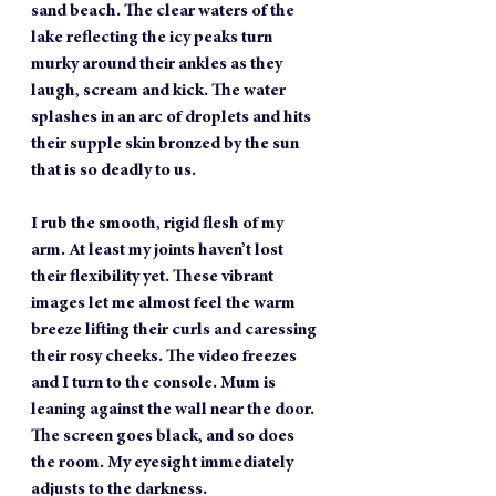
sand beach. The clear waters of the 
lake reflecting the icy peaks turn 
murky around their ankles as they 
laugh, scream and kick. The water 
splashes in an arc of droplets and hits 
their supple skin bronzed by the sun 
that is so deadly to us.
I rub the smooth, rigid flesh of my 
arm. At least my joints haven’t lost 
their flexibility yet. These vibrant 
images let me almost feel the warm 
breeze lifting their curls and caressing 
their rosy cheeks. The video freezes 
and I turn to the console. Mum is 
leaning against the wall near the door. 
The screen goes black, and so does 
the room. My eyesight immediately 
adjusts to the darkness.