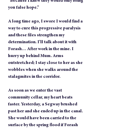
“Because I knew they would only bring 
you false hope.”
A long time ago, I swore I would find a 
way to cure this progressive paralysis 
and these files strengthen my 
determination. I’ll talk about it with 
Forash… After work in the mine. I 
hurry up behind Mum. Arms 
outstretched; I stay close to her as she 
wobbles when she walks around the 
stalagmites in the corridor.
As soon as we enter the vast 
community cellar, my heart beats 
faster. Yesterday, a Segway brushed 
past her and she ended up in the canal. 
She would have been carried to the 
surface by the spring flood if Forash 