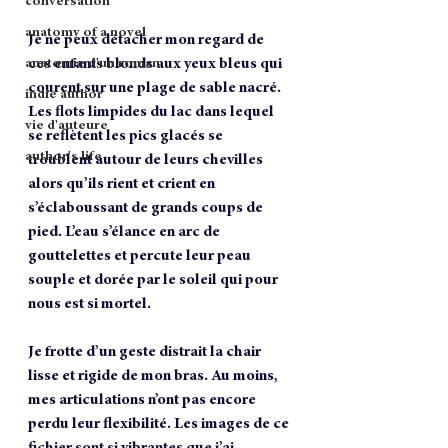
conversation
anatomy of a novel
Je ne peux détacher mon regard de 
ces enfants blonds aux yeux bleus qui 
anatomie d'un roman
courent sur une plage de sable nacré. 
indie author
Les flots limpides du lac dans lequel 
vie d'auteure
se reflètent les pics glacés se 
author's life
troublent autour de leurs chevilles 
alors qu’ils rient et crient en 
s’éclaboussant de grands coups de 
pied. L’eau s’élance en arc de 
gouttelettes et percute leur peau 
souple et dorée par le soleil qui pour 
nous est si mortel.
Je frotte d’un geste distrait la chair 
lisse et rigide de mon bras. Au moins, 
mes articulations n’ont pas encore 
perdu leur flexibilité. Les images de ce 
fichier sont si vibrantes que j’ai 