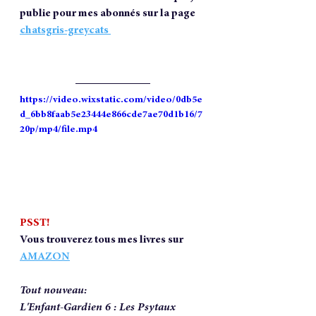
publie pour mes abonnés sur la page 
chatsgris-greycats 
https://video.wixstatic.com/video/0db5e
d_6bb8faab5e23444e866cde7ae70d1b16/7
20p/mp4/file.mp4
PSST!
Vous trouverez tous mes livres sur 
AMAZON
Tout nouveau:
L'Enfant-Gardien 6 : Les Psytaux