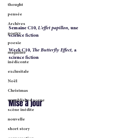
thought
pensée
Archives
Semaine C10, 
L'effet papillon, 
une 
poetry
science fiction 
poesie
Week C10, 
The Butterfly Effect, 
a 
magazine
science fiction 
inédiconte
exclusitale
Noël
Christmas
Mise à jour
unpublished scene
scène inédite
nouvelle
short story