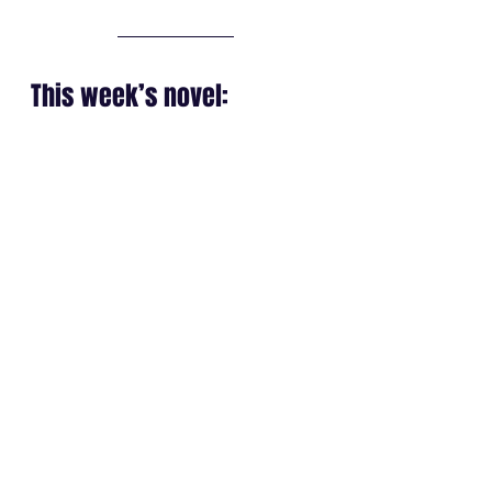
This week’s novel: 
The Butterfly Effect a science 
fiction novel from the First 