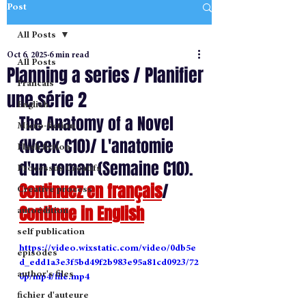
Post
All Posts
Oct 6, 2025
6 min read
All Posts
Planning a series / Planifier
Francais
une série 2
English
The Anatomy of a Novel 
Micro-fiction
(Week C10)/ L'anatomie 
Flash fiction
d'un roman (Semaine C10).
Processus Creatifs
Continuez en français
/ 
Creative process
Continue in English
autoédition
self publication
https://video.wixstatic.com/video/0db5e
episodes
d_edd1a3e3f5bd49f2b983e95a81cd0923/72
author's files
0p/mp4/file.mp4
fichier d'auteure