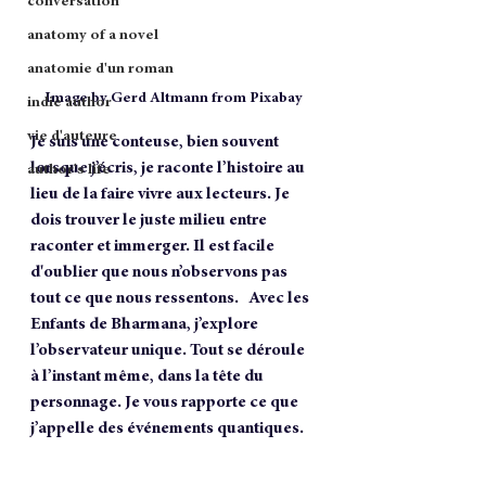
conversation
anatomy of a novel
anatomie d'un roman
Image by Gerd Altmann from Pixabay
indie author
vie d'auteure
Je suis une conteuse, bien souvent 
lorsque j’écris, je raconte l’histoire au 
author's life
lieu de la faire vivre aux lecteurs. Je 
dois trouver le juste milieu entre 
raconter et immerger. Il est facile 
d'oublier que nous n’observons pas 
tout ce que nous ressentons.   Avec les 
Enfants de Bharmana, j’explore 
l’observateur unique. Tout se déroule 
à l’instant même, dans la tête du 
personnage. Je vous rapporte ce que 
j’appelle des événements quantiques.