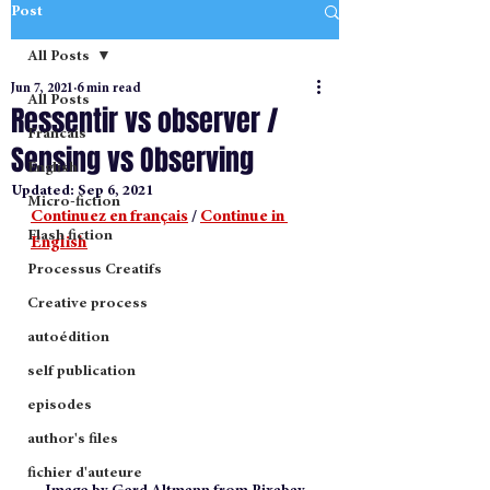
Post
All Posts
Jun 7, 2021
6 min read
All Posts
Ressentir vs observer /
Francais
Sensing vs Observing
English
Updated:
Sep 6, 2021
Micro-fiction
Continuez en français
 / 
Continue in 
Flash fiction
English
Processus Creatifs
Creative process
autoédition
self publication
episodes
author's files
fichier d'auteure