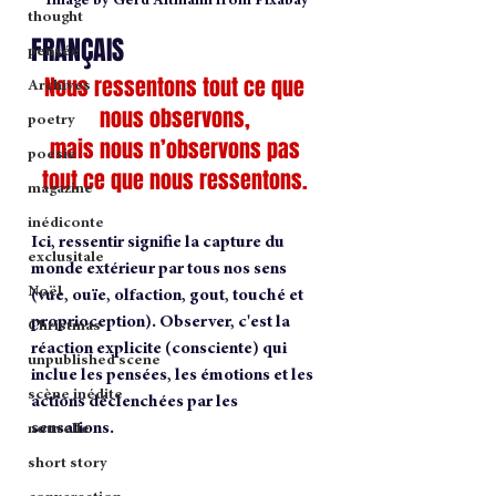
Image by Gerd Altmann from Pixabay
thought
FRANÇAIS
pensée
Nous ressentons tout ce que 
Archives
nous observons, 
poetry
mais nous n’observons pas 
poesie
tout ce que nous ressentons. 
magazine
inédiconte
Ici, ressentir signifie la capture du 
exclusitale
monde extérieur par tous nos sens 
Noël
(vue, ouïe, olfaction, gout, touché et 
proprioception). Observer, c'est la 
Christmas
réaction explicite (consciente) qui 
unpublished scene
inclue les pensées, les émotions et les 
scène inédite
actions déclenchées par les 
sensations.
nouvelle
short story