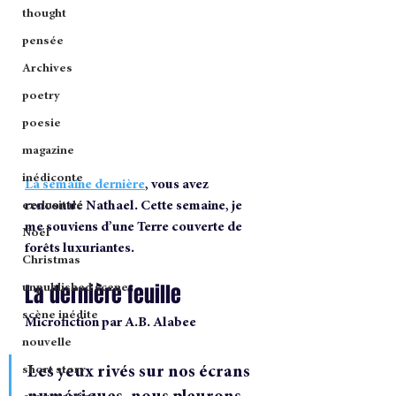
thought
pensée
Archives
poetry
poesie
magazine
inédiconte
La semaine dernière
, vous avez 
rencontré Nathael. Cette semaine, je 
exclusitale
me souviens d’une Terre couverte de 
Noël
forêts luxuriantes.
Christmas
La dernière feuille
unpublished scene
scène inédite
Microfiction par A.B. Alabee
nouvelle
Les yeux rivés sur nos écrans 
short story