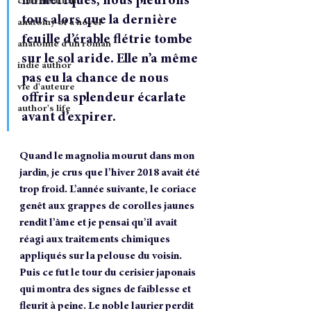
numériques, nous pleurons 
conversation
tous alors que la dernière 
anatomy of a novel
feuille d’érable flétrie tombe 
anatomie d'un roman
sur le sol aride. Elle n’a même 
indie author
pas eu la chance de nous 
vie d'auteure
offrir sa splendeur écarlate 
author's life
avant d’expirer.
Quand le magnolia mourut dans mon 
jardin, je crus que l’hiver 2018 avait été 
trop froid. L’année suivante, le coriace 
genêt aux grappes de corolles jaunes 
rendit l’âme et je pensai qu’il avait 
réagi aux traitements chimiques 
appliqués sur la pelouse du voisin. 
Puis ce fut le tour du cerisier japonais 
qui montra des signes de faiblesse et 
fleurit à peine. Le noble laurier perdit 