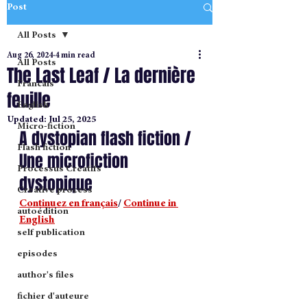
Post
All Posts
Aug 26, 2024
4 min read
All Posts
The Last Leaf / La dernière
Francais
feuille
English
Updated:
Jul 25, 2025
Micro-fiction
A dystopian flash fiction / 
Flash fiction
Une microfiction 
Processus Creatifs
dystopique 
Creative process
Continuez en français
/ 
Continue in 
autoédition
English
self publication
episodes
author's files
fichier d'auteure