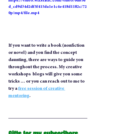
https://video.wixstatic.com/video/0db5e
d_cd9d34d2df5f415da1e1c4e418d1182c/72
0p/mp4/file.mp4
If you want to write a book (nonfiction 
or novel) and you find the concept 
daunting, there are ways to guide you 
throughout the process. My creative 
workshops  blogs will give you some 
tricks … or you can reach out to me to 
try a 
free session of creative 
mentoring
. 