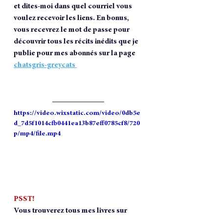
et dites-moi dans quel courriel vous 
voulez recevoir les liens. En bonus, 
vous recevrez le mot de passe pour 
découvrir tous les récits inédits que je 
publie pour mes abonnés sur la page 
chatsgris-greycats 
https://video.wixstatic.com/video/0db5e
d_7d5f1014cfb0441ea13b87eff0785cf8/720
p/mp4/file.mp4
PSST!
Vous trouverez tous mes livres sur 