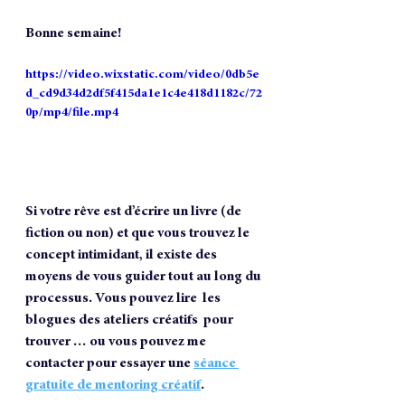
Bonne semaine!
https://video.wixstatic.com/video/0db5e
d_cd9d34d2df5f415da1e1c4e418d1182c/72
0p/mp4/file.mp4
Si votre rêve est d’écrire un livre (de 
fiction ou non) et que vous trouvez le 
concept intimidant, il existe des 
moyens de vous guider tout au long du 
processus. Vous pouvez lire  les 
blogues des ateliers créatifs  pour 
trouver … ou vous pouvez me 
contacter pour essayer une 
séance 
gratuite de mentoring créatif
.