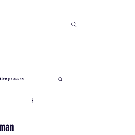
tive process
pensée
oman 
istmas