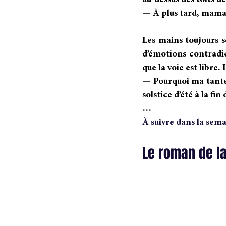
au-dessus des toits de
— À plus tard, mama
Les mains toujours 
d’émotions contradi
que la voie est libre.
— Pourquoi ma tante e
solstice d’été à la fi
…
À suivre dans la sem
Le roman de l