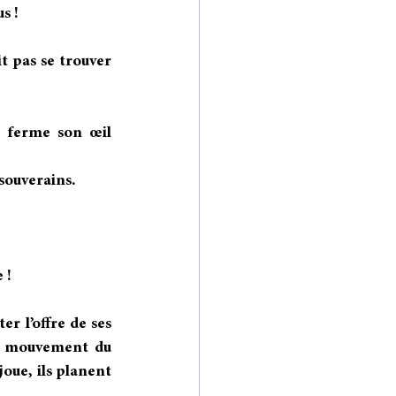
s !
t pas se trouver 
 ferme son œil 
 souverains.
 !
r l’offre de ses 
nd mouvement du 
joue, ils planent 