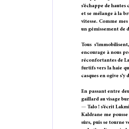
s’échappe de hautes c
et se mélange à la b
vitesse. Comme mes ai
un gémissement de d
Tous s’immobilisent
encourage à nous pres
réconfortantes de La
furtifs vers la haie 
casques en ogive s’y
En passant entre deu
gaillard au visage bu
— Talo ! s’écrit Lakm
Kaldrane me pousse 
sûrs, puis se tourne v