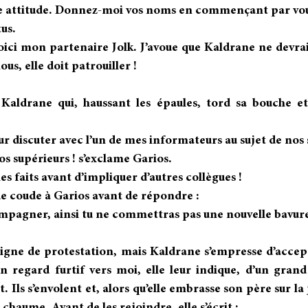
re attitude. Donnez-moi vos noms en commençant par vou
tus.
oici mon partenaire Jolk. J’avoue que Kaldrane ne devrai
us, elle doit patrouiller !
 Kaldrane qui, haussant les épaules, tord sa bouche et
ur discuter avec l’un de mes informateurs au sujet de nos
s supérieurs ! s’exclame Garios.
es faits avant d’impliquer d’autres collègues !
e coude à Garios avant de répondre :
mpagner, ainsi tu ne commettras pas une nouvelle bavure
signe de protestation, mais Kaldrane s’empresse d’accepte
un regard furtif vers moi, elle leur indique, d’un gra
. Ils s’envolent et, alors qu’elle embrasse son père sur la 