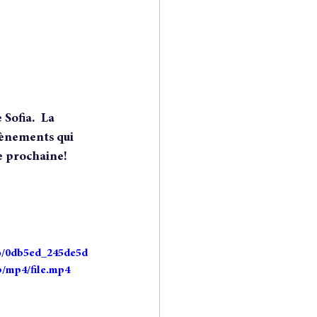
Sofia.  La 
évènements qui 
ne prochaine!
deo/0db5ed_245de5d
p/mp4/file.mp4