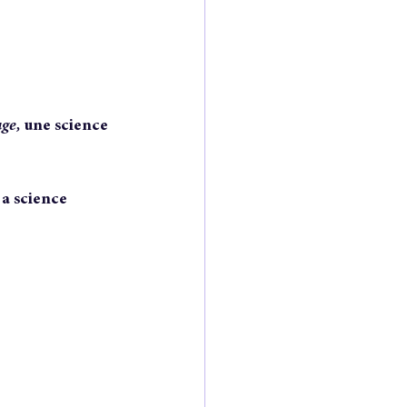
of a novel
ge, 
une science 
 
a science 