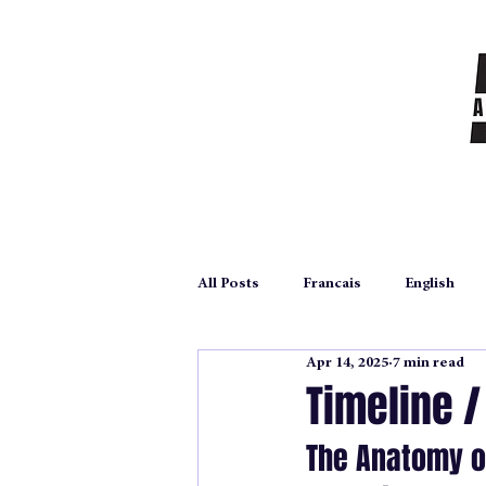
All Posts
Francais
English
Apr 14, 2025
7 min read
autoédition
self publication
Timeline 
The Anatomy o
Archives
poetry
poesie