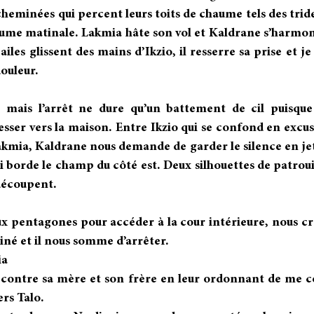
heminées qui percent leurs toits de chaume tels des tride
rume matinale. Lakmia hâte son vol et Kaldrane s’harmonis
les glissent des mains d’Ikzio, il resserre sa prise et je
ouleur.
, mais l’arrêt ne dure qu’un battement de cil puisque
ser vers la maison. Entre Ikzio qui se confond en excuse
kmia, Kaldrane nous demande de garder le silence en jet
qui borde le champ du côté est. Deux silhouettes de patrouil
 découpent.
x pentagones pour accéder à la cour intérieure, nous cr
riné et il nous somme d’arrêter.
ia
contre sa mère et son frère en leur ordonnant de me co
ers Talo.