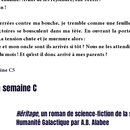
 chaume. Avant de les rejoindre, elle s’écrit :
n !
serrées contre ma bouche, je tremble comme une feuille
ctoires se bousculent dans ma tête. En ouvrant la port
 La tension chute et je murmure alors :
t mon oncle sont-ils arrivés si tôt ? Nous ne les attendi
n du mois ! Et qu’est-il donc arrivé à mes parents ?
aine C5
a semaine C 
Héritage
, un roman de science-fiction de la 
Humanité Galactique par A.B. Alabee