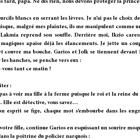
us tard, papa. Ne dis rien, nous devons protéger la prince
urcils blancs en serrant les lèvres. Je n’ai pas le choix de
isque, malgré mes plaintes, ils me manipulent comme un
Lakmia reprend son souffle. Derrière moi, Ikzio caress
agiques apaise déjà les élancements. Je jette un coup 
et couvre ma bouche. Garios et Jolk se tiennent devant 
r les hanches, se penche vers eux :
vous tant ce matin ?
ter :
as à voir ma fille à la ferme puisque le roi et la reine d
. Elle est détective, vous savez…
Mon esprit se fige, chaque mot s’embourbe dans les eng
otre fille, continue Garios en esquissant un sourire moq
dans la poitrine du policier narquois :