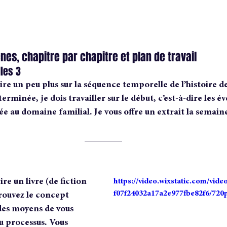
nes, chapitre par chapitre et plan de travail
les 3
aire un peu plus sur la séquence temporelle de l’histoire de 
erminée, je dois travailler sur le début, c’est-à-dire les 
e au domaine familial. Je vous offre un extrait la semai
ire un livre (de fiction 
https://video.wixstatic.com/vi
f07f24032a17a2e977fbe82f6/720
rouvez le concept 
 des moyens de vous 
u processus. Vous 