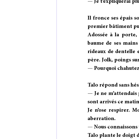
— Je t’expliquerai pl
Il fronce ses épais so
premier bâtiment pu
Adossée à la porte, 
baume de ses mains m
rideaux de dentelle 
père. Jolk, poings su
— Pourquoi chahutez-
Talo répond sans hési
— Je ne m’attendais p
sont arrivés ce matin
Je n’ose respirer. 
aberration.
— Nous connaissons v
Talo plante le doigt 