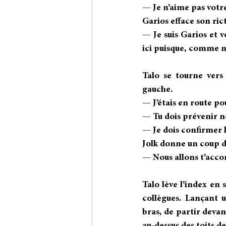
— Je n’aime pas vot
Garios efface son ric
— Je suis Garios et v
ici puisque, comme no
Talo se tourne vers
gauche.
— J’étais en route po
— Tu dois prévenir no
— Je dois confirmer l
Jolk donne un coup d
— Nous allons t’acco
Talo lève l’index en 
collègues. Lançant 
bras, de partir devant