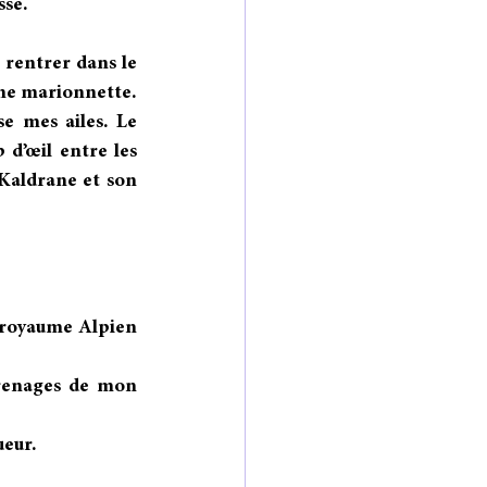
sse.
 rentrer dans le 
e marionnette. 
e mes ailes. Le 
d’œil entre les 
Kaldrane et son 
u royaume Alpien 
renages de mon 
ueur.