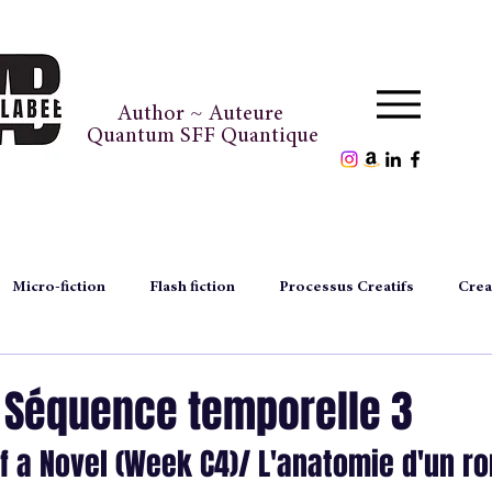
Author ~ Auteure
Quantum SFF Quantique
Micro-fiction
Flash fiction
Processus Creatifs
Crea
episodes
author's files
fichier d'auteure
thought
/ Séquence temporelle 3
f a Novel (Week C4)/ L'anatomie d'un r
magazine
inédiconte
exclusitale
Noël
Chr