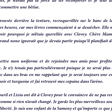
s, je n’avais pas la force de les réconforter et je leur ai
commettre une bêtise.
uvée derrière la tenture, recroquevillée sur le banc de la f
urs heures, car mes lèvres commençaient à se dessécher. Elle m
avoir pourquoi je m’étais querellée avec Clovey. Chère Mama
rand nono ignorait que je devais partir puisqu’il planifiait d
ettre mon uniforme et de rejoindre mes amis pour profite
. Je n’y tenais pas particulièrement puisque je ne serai plus
ée dans ses bras en me rappelant que je serai toujours une e
noir et turquoise et j’ai retrouvé mes copains dans l’arène. 
Gouril et Lixia ont dit à Clovey pour le convaincre de ne pas 
e comme si rien n’avait changé. Je garde les plus merveilleux so
iberté. Je suis une enfant de la Samony et qu’importe ce que je