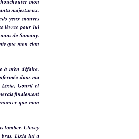
 chouchouter mon 
banta majestueux. 
ands yeux mauves 
s lèvres pour lui 
gnons de Samony. 
is que mon clan 
 à m’en défaire. 
enfermée dans ma 
Lixia, Gouril et 
nerais finalement 
nnoncer que mon 
as tomber. Clovey 
bras. Lixia lui a 