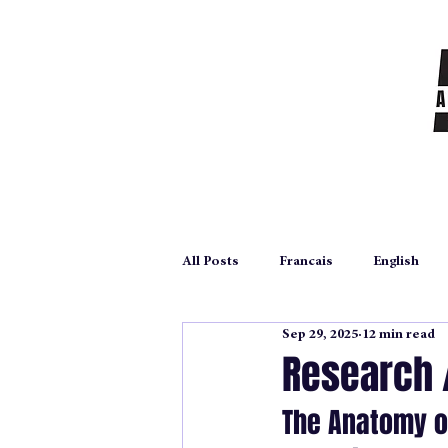
All Posts
Francais
English
Sep 29, 2025
12 min read
autoédition
self publication
Research 
The Anatomy o
Archives
poetry
poesie