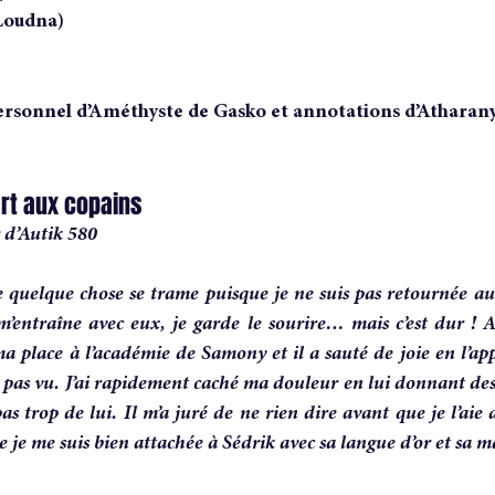
(Loudna)
ersonnel d’Améthyste de Gasko et annotations d’Atharan
rt aux copains
 d’Autik 580
 quelque chose se trame puisque je ne suis pas retournée aux
’entraîne avec eux, je garde le sourire… mais c’est dur ! Am
a place à l’académie de Samony et il a sauté de joie en l’ap
a pas vu. J’ai rapidement caché ma douleur en lui donnant des 
as trop de lui. Il m’a juré de ne rien dire avant que je l’aie 
 je me suis bien attachée à Sédrik avec sa langue d’or et sa m