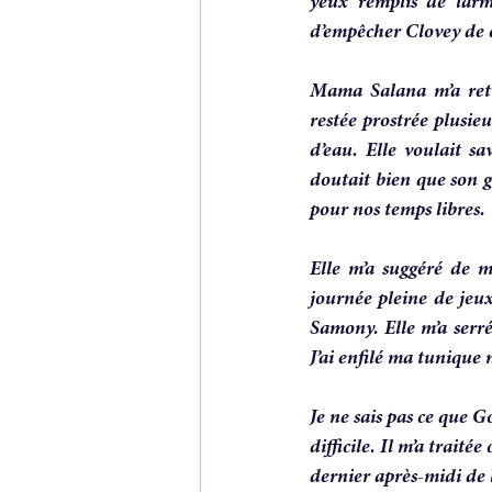
yeux remplis de larme
d’empêcher Clovey de 
Mama Salana m’a retro
restée prostrée plusie
d’eau. Elle voulait s
doutait bien que son g
pour nos temps libres.
Elle m’a suggéré de m
journée pleine de jeux
Samony. Elle m’a serr
J’ai enfilé ma tunique 
Je ne sais pas ce que 
difficile. Il m’a traité
dernier après-midi de l