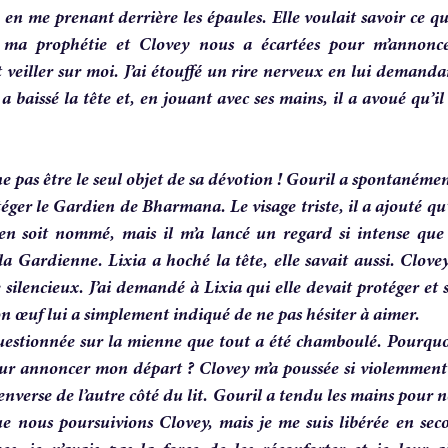
 en me prenant derrière les épaules. Elle voulait savoir ce qu
é ma prophétie et Clovey nous a écartées pour m’annonce
t veiller sur moi. J’ai étouffé un rire nerveux en lui demandan
a baissé la tête et, en jouant avec ses mains, il a avoué qu’il 
 pas être le seul objet de sa dévotion ! Gouril a spontanéme
éger le Gardien de Bharmana. Le visage triste, il a ajouté qu’
 soit nommé, mais il m’a lancé un regard si intense que j’
 la Gardienne. Lixia a hoché la tête, elle savait aussi. Clovey,
 silencieux. J’ai demandé à Lixia qui elle devait protéger et 
on œuf lui a simplement indiqué de ne pas hésiter à aimer.
uestionnée sur la mienne que tout a été chamboulé. Pourquoi 
ur annoncer mon départ ? Clovey m’a poussée si violemment 
verse de l’autre côté du lit. Gouril a tendu les mains pour no
e nous poursuivions Clovey, mais je me suis libérée en secou