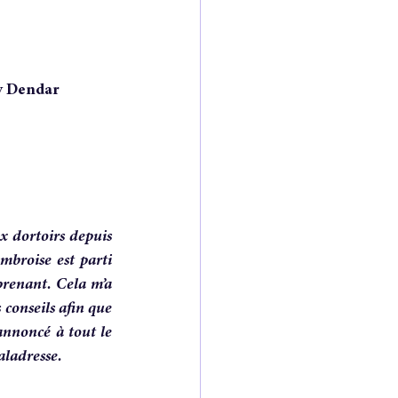
y Dendar 
 dortoirs depuis 
broise est parti 
prenant. Cela m’a 
conseils afin que 
annoncé à tout le 
aladresse. 