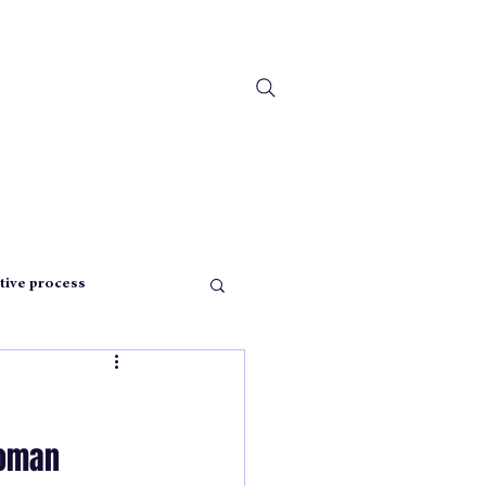
tive process
pensée
roman 
istmas