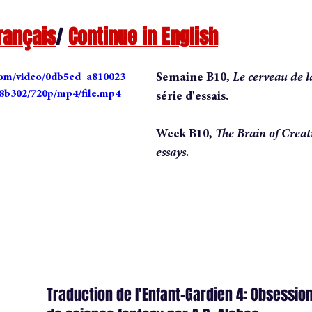
rançais
/ 
Continue in English
dite
nouvelle
short story
conversation
anatomy 
.com/video/0db5ed_a810023
Semaine B10, 
Le cerveau de la
uthor
vie d'auteure
b302/720p/mp4/file.mp4
série d'essais.
Week B10, 
The Brain of Creativ
essays.
Traduction de l'Enfant-Gardien 4: Obsessio