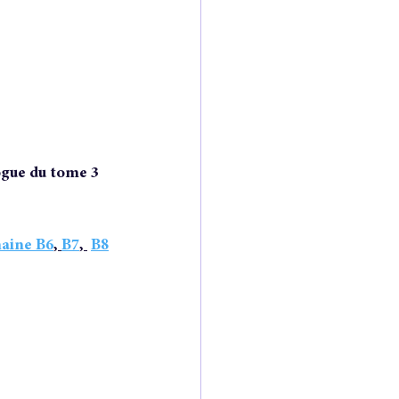
ogue du tome 3 
aine B6
, 
B7
, 
B8