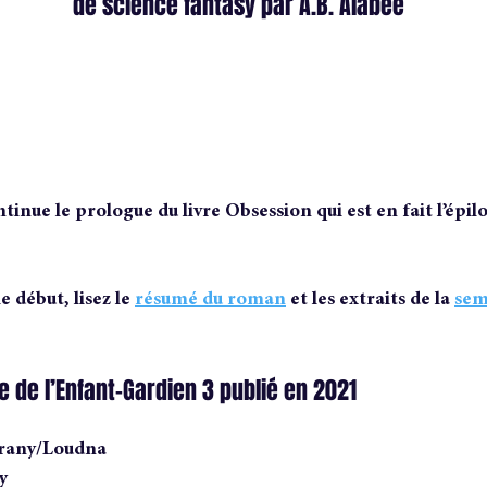
de science fantasy par A.B. Alabee
tinue le prologue du livre Obsession qui est en fait l’épil
 début, lisez le 
résumé du roman
 et les extraits de la 
sem
ue de l’Enfant-Gardien 3 publié en 2021 
arany/Loudna
y