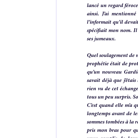
lancé un regard féroce
ainsi. J’ai mentionn
l’informait qu’il devai
spécifiait mon nom. Il 
ses jumeaux.
Quel soulagement de ne
prophétie était de prot
qu’un nouveau Gardien
savait déjà que j’étais
rien vu de cet échange
tous un peu surpris. S
C’est quand elle m’a q
longtemps avant de le
sommes tombées à la ren
pris mon bras pour qu