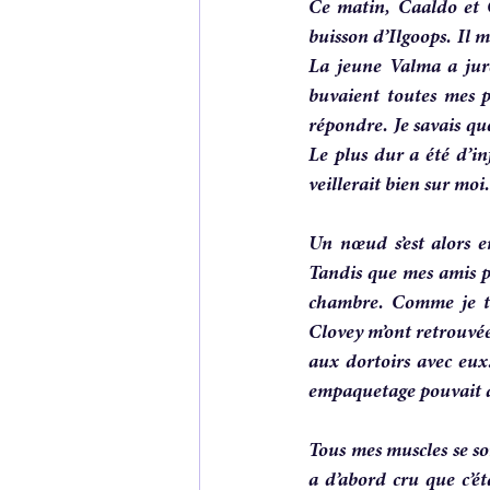
Ce matin, Caaldo et C
buisson d’Ilgoops. Il 
La jeune Valma a juré
buvaient toutes mes pa
répondre. Je savais q
Le plus dur a été d’
veillerait bien sur moi.
Un nœud s’est alors e
Tandis que mes amis p
chambre. Comme je tar
Clovey m’ont retrouvée
aux dortoirs avec eu
empaquetage pouvait 
Tous mes muscles se so
a d’abord cru que c’ét