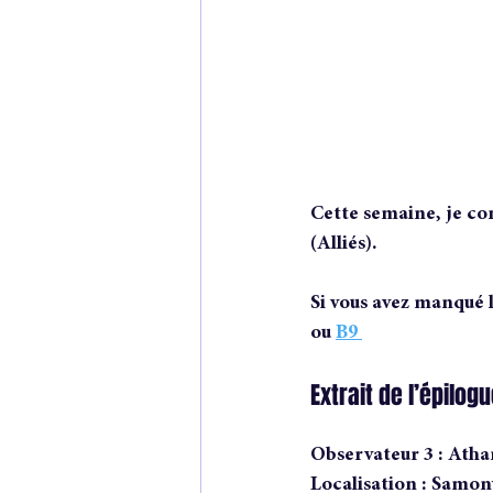
Cette semaine, je con
(Alliés).
Si vous avez manqué le
ou 
B9 
Extrait de l’épilog
Observateur 3 : Ath
Localisation : Samon