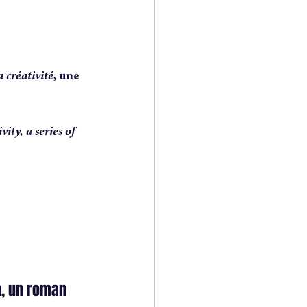
of a novel
 créativité
, une  
ity, a series of 
n, un roman 