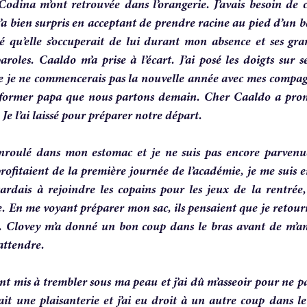
odina m’ont retrouvée dans l’orangerie. J’avais besoin de
m’a bien surpris en acceptant de prendre racine au pied d’un 
 qu’elle s’occuperait de lui durant mon absence et ses gr
roles. Caaldo m’a prise à l’écart. J’ai posé les doigts sur se
ue je ne commencerais pas la nouvelle année avec mes compa
informer papa que nous partons demain. Cher Caaldo a prom
 Je l’ai laissé pour préparer notre départ.
nroulé dans mon estomac et je ne suis pas encore parvenue
rofitaient de la première journée de l’académie, je me suis 
dais à rejoindre les copains pour les jeux de la rentrée, 
. En me voyant préparer mon sac, ils pensaient que je retour
x. Clovey m’a donné un bon coup dans le bras avant de m’a
attendre.
nt mis à trembler sous ma peau et j’ai dû m’asseoir pour ne p
ait une plaisanterie et j’ai eu droit à un autre coup dans le 